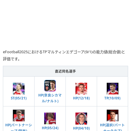
eFootball2025におけるTPマルティンエデゴーア(9/1)の能力値(総合値)と
評価です。
直近同名選手
HP(奈良シカマ
HP(12/18)
ST(05/21)
TP(10/09)
ル/ナルト)
HP(パートナーシ
HP(選択/パート
HP(05/24)
HP(04/10)
ップ/配布)
ナークラブ)