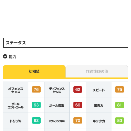
ステータス
能力
初期値
TS適性89の値