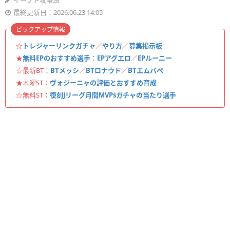
イーフト攻略班
最終更新日：2026.06.23 14:05
ピックアップ情報
☆
トレジャーリンクガチャ
／
やり方
／
募集掲示板
★
無料EPのおすすめ選手
：
EPアグエロ
／
EPルーニー
☆最新BT：
BTメッシ
／
BTロナウド
／
BTエムバペ
★木曜ST：
ヴォジーニャの評価とおすすめ育成
☆無料ST：
復刻Jリーグ月間MVPsガチャの当たり選手