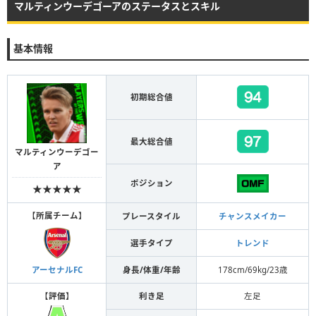
マルティンウーデゴーアのステータスとスキル
基本情報
初期総合値
最大総合値
マルティンウーデゴー
ア
ポジション
★★★★★
【
所属チーム
】
プレースタイル
チャンスメイカー
選手タイプ
トレンド
身長/体重/年齢
178cm/69kg/23歳
アーセナルFC
【
評価
】
利き足
左足