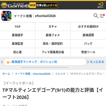
イーフト攻略｜efootball2026
TOP
ガチャ
おすすめ選択EP
最強選手
最強フォメ
最強週間
最強監督
指名・選択契約
パック
初心者
フレマ募集掲示板
育成ツール
最強選手ランキング｜ポジション別
もっとみる
ガチャ最
1
2
ホーム
イーフト攻略｜efootball2026
トレンド
TPマルティンエデゴーア(9/1
【イーフットボール】
TPマルティンエデゴーア(9/1)の能力と評価【イ
ーフト2026】