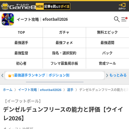
イーフト攻略｜efootball2026
TOP
ガチャ
無料エピック
最強選手
最強フォメ
最強週間
最強監督
指名・選択契約
パック
初心者
フレマ募集掲示板
育成ツール
最強選手ランキング｜ポジション別
もっとみる
ガチャ最
1
2
ホーム
イーフト攻略｜efootball2026
選手
デンゼルデュンフリースの能力と評
【イーフットボール】
デンゼルデュンフリースの能力と評価【ウイイ
レ2026】