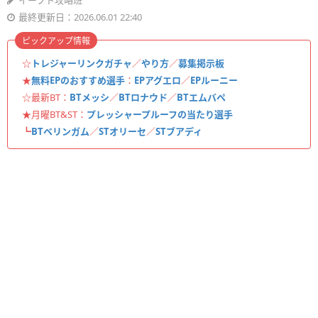
イーフト攻略班
最終更新日：2026.06.01 22:40
ピックアップ情報
☆
トレジャーリンクガチャ
／
やり方
／
募集掲示板
★
無料EPのおすすめ選手
：
EPアグエロ
／
EPルーニー
☆最新BT：
BTメッシ
／
BTロナウド
／
BTエムバペ
★月曜BT&ST：
プレッシャープルーフの当たり選手
┗
BTベリンガム
／
STオリーセ
／
STブアディ