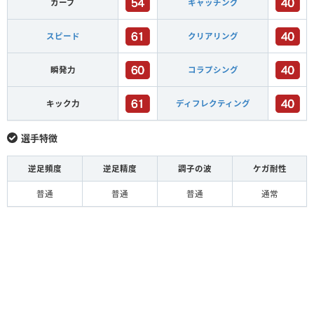
カーブ
キャッチング
スピード
クリアリング
瞬発力
コラプシング
キック力
ディフレクティング
選手特徴
逆足頻度
逆足精度
調子の波
ケガ耐性
普通
普通
普通
通常