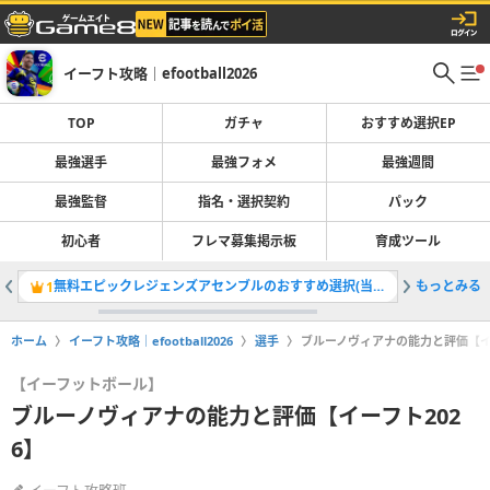
イーフト攻略｜efootball2026
TOP
ガチャ
おすすめ選択EP
最強選手
最強フォメ
最強週間
最強監督
指名・選択契約
パック
初心者
フレマ募集掲示板
育成ツール
無料エピックレジェンズアセンブルのおすすめ選択(当たり)選手ランキングと引き方
もっとみる
最強選手
1
2
ホーム
イーフト攻略｜efootball2026
選手
ブルーノヴィアナの能力と評価【イー
【イーフットボール】
ブルーノヴィアナの能力と評価【イーフト202
6】