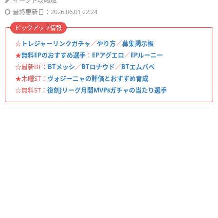
イーフト攻略班
最終更新日：2026.06.01 22:24
ピックアップ情報
☆
トレジャーリンクガチャ
／
やり方
／
募集掲示板
★
無料EPのおすすめ選手
：
EPアグエロ
／
EPルーニー
☆最新BT：
BTメッシ
／
BTロナウド
／
BTエムバペ
★木曜ST：
ヴォジーニャの評価とおすすめ育成
☆無料ST：
復刻Jリーグ月間MVPsガチャの当たり選手