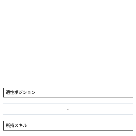
適性ポジション
-
所持スキル