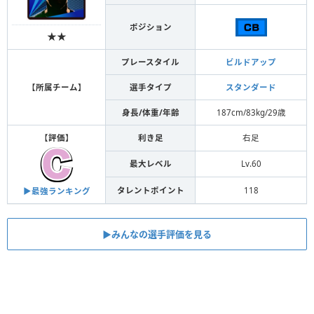
ポジション
★★
プレースタイル
ビルドアップ
【
所属チーム
】
選手タイプ
スタンダード
身長/体重/年齢
187cm/83kg/29歳
【
評価
】
利き足
右足
最大レベル
Lv.60
タレントポイント
118
▶︎最強ランキング
▶︎みんなの選手評価を見る