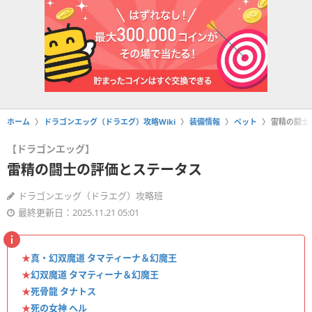
ホーム
ドラゴンエッグ（ドラエグ）攻略Wiki
装備情報
ペット
雷精の闘士
【ドラゴンエッグ】
雷精の闘士の評価とステータス
ドラゴンエッグ（ドラエグ）攻略班
最終更新日：2025.11.21 05:01
★
真・幻双魔道 タマティーナ＆幻魔王
★
幻双魔道 タマティーナ＆幻魔王
★
死骨龍 タナトス
★
死の女神 ヘル