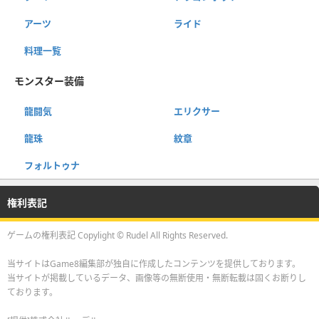
アーツ
ライド
料理一覧
モンスター装備
龍闘気
エリクサー
龍珠
紋章
フォルトゥナ
権利表記
ゲームの権利表記 Copylight © Rudel All Rights Reserved.
当サイトはGame8編集部が独自に作成したコンテンツを提供しております。
当サイトが掲載しているデータ、画像等の無断使用・無断転載は固くお断りし
ております。