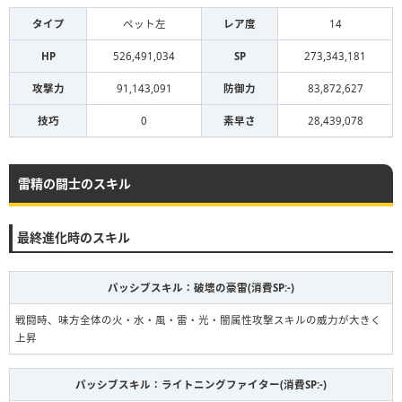
タイプ
ペット左
レア度
14
HP
526,491,034
SP
273,343,181
攻撃力
91,143,091
防御力
83,872,627
技巧
0
素早さ
28,439,078
雷精の闘士のスキル
最終進化時のスキル
パッシブスキル：破壞の豪雷(消費SP:-)
戦闘時、味方全体の火・水・風・雷・光・闇属性攻撃スキルの威力が大きく
上昇
パッシブスキル：ライトニングファイター(消費SP:-)