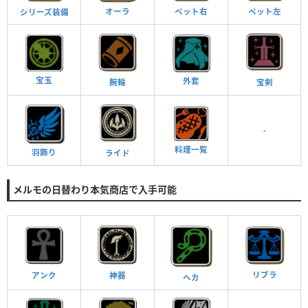
ペット右
ペット左
オーラ
シリーズ装備
宝玉
外套
宝剣
腕輪
-
料理一覧
羽飾り
ライド
メルモの日替わり本気商店で入手可能
リブラ
アンク
神器
ヘカ