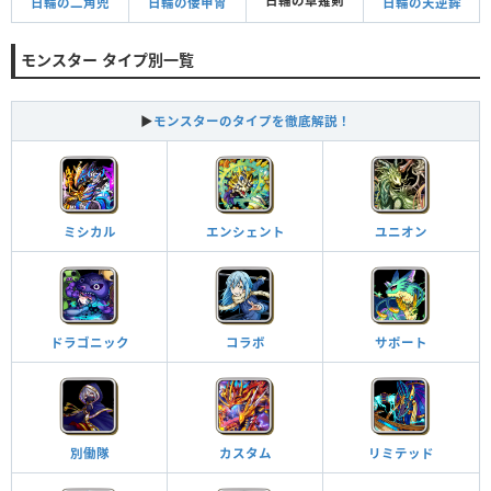
日輪の草薙剣
日輪の二角兜
日輪の倭甲冑
日輪の天逆鉾
モンスター タイプ別一覧
▶
モンスターのタイプを徹底解説！
ミシカル
エンシェント
ユニオン
ドラゴニック
コラボ
サポート
別働隊
カスタム
リミテッド