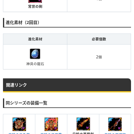
常世の剣
進化素材（2回目）
進化素材
必要個数
2
個
神具の龍石
関連リンク
同シリーズの装備一覧