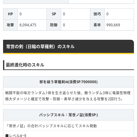
HP
0
SP
0
技巧
0
攻撃
6,094,475
防御
0
素早
990,669
常世の剣（日輪の草薙剣）のスキル
最終進化時のスキル
邪を祓う草薙剣Ⅲ(消費SP:7000000)
戦闘不能の味方ランダム1体を生き返らせた後、敵ランダム3体に竜属性物理
極大ダメージと確定で攻撃・防御・素早さ減少を与える攻撃を2回行う。
パッシブスキル：常世ノ証(消費SP:)
「常世ノ証」の合計パッシブスキルに応じてスキル発動
■レベル4~9