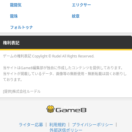
龍闘気
エリクサー
龍珠
紋章
フォルトゥナ
権利表記
ゲームの権利表記 Copylight © Rudel All Rights Reserved.
当サイトはGame8編集部が独自に作成したコンテンツを提供しております。
当サイトが掲載しているデータ、画像等の無断使用・無断転載は固くお断りし
ております。
[提供]株式会社ルーデル
ライター応募
利用規約
プライバシーポリシー
外部送信ポリシー