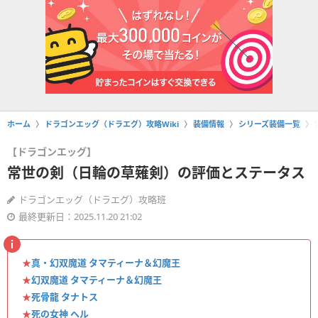
ホーム
ドラゴンエッグ（ドラエグ）攻略Wiki
装備情報
シリーズ装備一覧
【ドラゴンエッグ】
常世の剣（日輪の草薙剣）の評価とステータス
ドラゴンエッグ（ドラエグ）攻略班
最終更新日：2025.11.20 21:02
★
真・幻双魔道 タマティーナ＆幻魔王
★
幻双魔道 タマティーナ＆幻魔王
★
死骨龍 タナトス
★
死の女神 ヘル