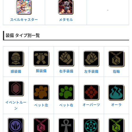
-
スペルキャスター
メタモル
装備 タイプ別一覧
胴装備
右手装備
頭装備
指輪
左手装備
イベントルー
オーパーツ
オーラ
ペット左
ペット右
ン