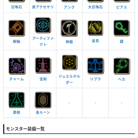
首アクセサリ
召喚石
大召喚石
ピアス
アンク
アーティファ
姿見
鍵
腕輪
神器
クト
ジュエルホル
宝剣
リブラ
チャーム
ヘカ
ダー
-
-
-
金ルーン
薬瓶
モンスター装備一覧