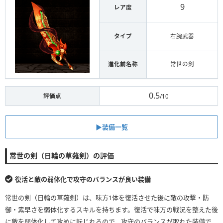
9
レア度
タイプ
右腕武器
進化前名称
常世の剣
0.5
評価点
/10
▶︎装備一覧
常世の剣（日輪の草薙剣）の評価
復活と敵の弱体化で攻守のバランスが良い装備
常世の剣（日輪の草薙剣）は、味方1体を復活させた後に敵の攻撃・防
御・素早さを弱体化するスキルを持ちます。復活で味方の戦況を整えた後
に敵を弱体化して攻めに転じれるので、攻守のバランスが取れた装備で