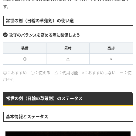
す。
常世の剣（日輪の草薙剣）の使い道
攻守のバランスを高める際に装備しよう
装備
素材
売却
◎
△
×
◎：おすすめ ◯：使える △：代用可能 ×：おすすめしない ー：使
用不可
常世の剣（日輪の草薙剣）のステータス
基本情報とステータス