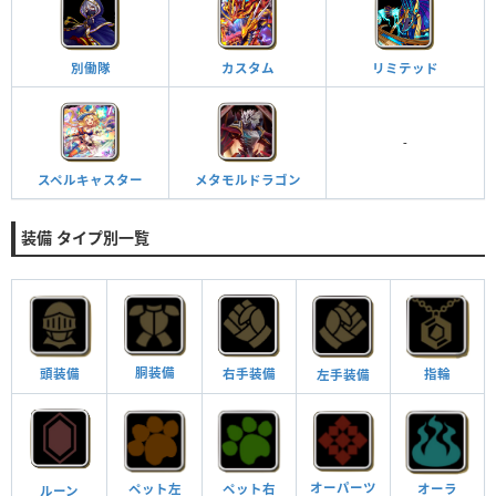
別働隊
カスタム
リミテッド
-
スペルキャスター
メタモルドラゴン
装備 タイプ別一覧
胴装備
右手装備
頭装備
指輪
左手装備
オーパーツ
オーラ
ペット左
ペット右
ルーン