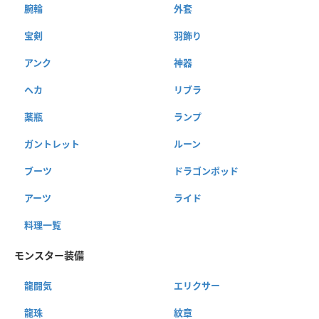
腕輪
外套
宝剣
羽飾り
アンク
神器
ヘカ
リブラ
薬瓶
ランプ
ガントレット
ルーン
ブーツ
ドラゴンポッド
アーツ
ライド
料理一覧
モンスター装備
龍闘気
エリクサー
龍珠
紋章