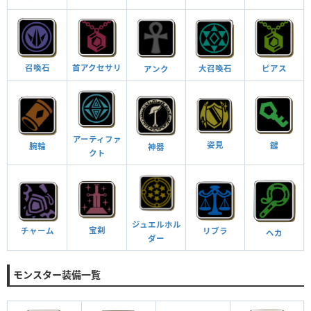
首アクセサリ
召喚石
大召喚石
ピアス
アンク
アーティファ
姿見
鍵
腕輪
神器
クト
ジュエルホル
宝剣
リブラ
チャーム
ヘカ
ダー
モンスター装備一覧