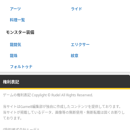
アーツ
ライド
料理一覧
モンスター装備
龍闘気
エリクサー
龍珠
紋章
フォルトゥナ
権利表記
ゲームの権利表記 Copylight © Rudel All Rights Reserved.
当サイトはGame8編集部が独自に作成したコンテンツを提供しております。
当サイトが掲載しているデータ、画像等の無断使用・無断転載は固くお断りし
ております。
[提供]株式会社ルーデル