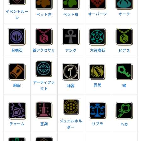
イベントルー
オーパーツ
オーラ
ペット左
ペット右
ン
首アクセサリ
召喚石
大召喚石
ピアス
アンク
アーティファ
姿見
鍵
腕輪
神器
クト
ジュエルホル
宝剣
リブラ
チャーム
ヘカ
ダー