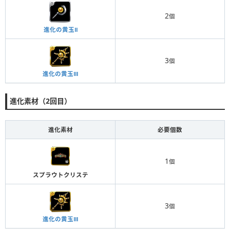
2
個
進化の黄玉Ⅱ
3
個
進化の黄玉Ⅲ
進化素材（2回目）
進化素材
必要個数
1
個
スプラウトクリステ
3
個
進化の黄玉Ⅲ