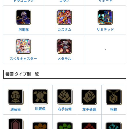
ドラゴニック
コラボ
サポート
別働隊
カスタム
リミテッド
-
スペルキャスター
メタモル
装備 タイプ別一覧
胴装備
右手装備
頭装備
指輪
左手装備