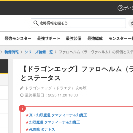
ポイ
最強モンスター
最強サポート
最強装備
最強編成
モンスター一
装備情報
シリーズ装備一覧
ファロヘルム（ラーヴァヘルム）の評価とス
【ドラゴンエッグ】ファロヘルム（
とステータス
ドラゴンエッグ（ドラエグ）攻略班
最終更新日：2025.11.20 18:33
★
真・幻双魔道 タマティーナ＆幻魔王
★
幻双魔道 タマティーナ＆幻魔王
★
死骨龍 タナトス