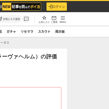
活
ログイン
お気に入り追加
ご意見
MENU
お気に入り
覧
ガチャ
リセマラ
スカウト
掲示板
テータス
ラーヴァヘルム）の評価