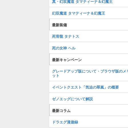
真・幻双魔道 タマティーナ＆幻魔王
幻双魔道 タマティーナ＆幻魔王
最新装備
死骨龍 タナトス
死の女神 ヘル
最新キャンペーン
グレードアップ版について・ブラウザ版のメ
ット
イベントクエスト「気迫の翠嵐」の概要
ゼノエッグについて解説
最新コラム
ドラエグ漫遊録