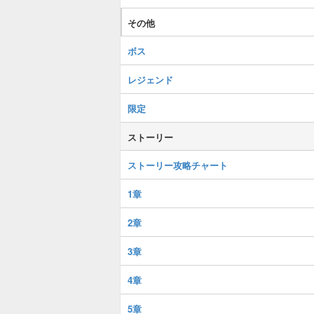
その他
ボス
レジェンド
限定
ストーリー
ストーリー攻略チャート
1章
2章
3章
4章
5章