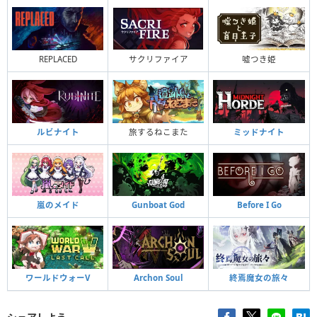
REPLACED
サクリファイア
噓つき姫
ルビナイト
旅するねこまた
ミッドナイト
嵐のメイド
Gunboat God
Before I Go
ワールドウォーV
Archon Soul
終焉魔女の旅々