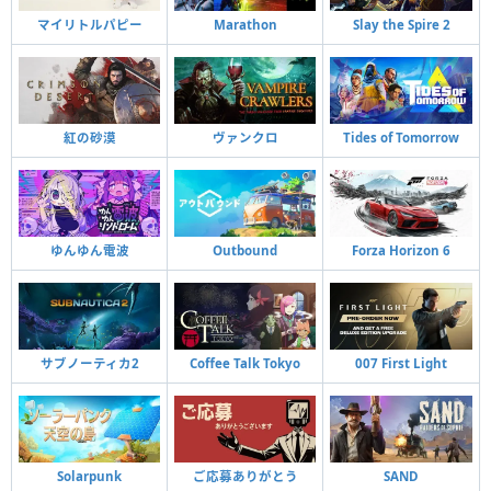
マイリトルパピー
Marathon
Slay the Spire 2
紅の砂漠
ヴァンクロ
Tides of Tomorrow
ゆんゆん電波
Outbound
Forza Horizon 6
サブノーティカ2
Coffee Talk Tokyo
007 First Light
Solarpunk
ご応募ありがとう
SAND