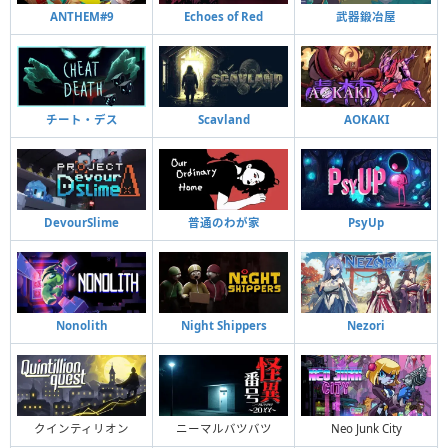
ANTHEM#9
Echoes of Red
武器鍛冶屋
チート・デス
Scavland
AOKAKI
DevourSlime
普通のわが家
PsyUp
Nonolith
Night Shippers
Nezori
クインティリオン
ニーマルバツバツ
Neo Junk City