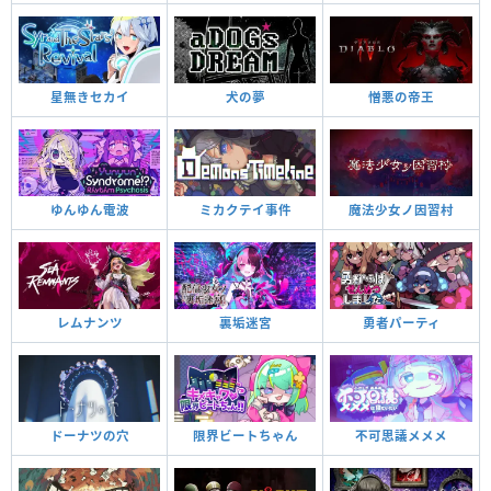
星無きセカイ
犬の夢
憎悪の帝王
ゆんゆん電波
ミカクテイ事件
魔法少女ノ因習村
レムナンツ
裏垢迷宮
勇者パーティ
ドーナツの穴
限界ビートちゃん
不可思議メメメ