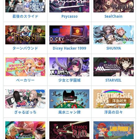
最後のスライド
Psycasso
SealChain
ターンバウンド
Dicey Hacker 1999
SHUNYA
ベーカリー
少女と学園城
STARVEIL
ぎゃるぼっち
風水ニャン牌
浮島の日々