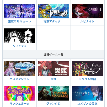
東京ワルキューレ
電車アタック！
ルビナイト
-
-
ヘリックス
注目ゲーム一覧
ホロダンジョン
炎姫
くつひも物語
マッシュルーム
ヴァンクロ
ユメザメの仮説