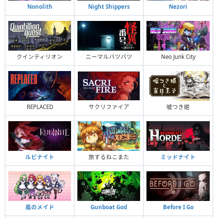
Nonolith
Night Shippers
Nezori
クインティリオン
ニーマルバツバツ
Neo Junk City
REPLACED
サクリファイア
噓つき姫
ルビナイト
旅するねこまた
ミッドナイト
嵐のメイド
Gunboat God
Before I Go