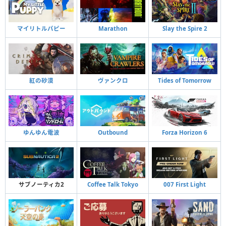
マイリトルパピー
Marathon
Slay the Spire 2
紅の砂漠
ヴァンクロ
Tides of Tomorrow
ゆんゆん電波
Outbound
Forza Horizon 6
サブノーティカ2
Coffee Talk Tokyo
007 First Light