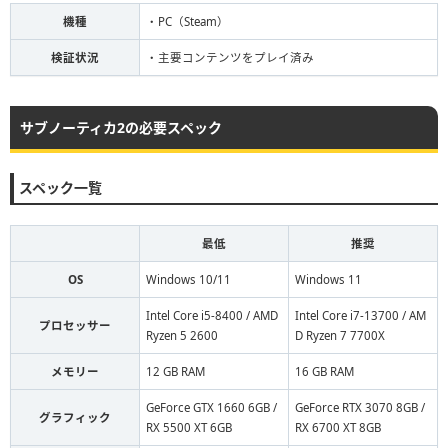
機種
・PC（Steam）
検証状況
・主要コンテンツをプレイ済み
サブノーティカ2の必要スペック
スペック一覧
最低
推奨
OS
Windows 10/11
Windows 11
Intel Core i5-8400 / AMD
Intel Core i7-13700 / AM
プロセッサー
Ryzen 5 2600
D Ryzen 7 7700X
メモリー
12 GB RAM
16 GB RAM
GeForce GTX 1660 6GB /
GeForce RTX 3070 8GB /
グラフィック
RX 5500 XT 6GB
RX 6700 XT 8GB