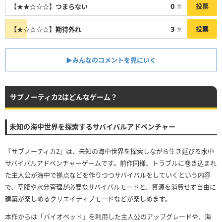
0
投票
【★★☆☆☆】つまらない
票
3
投票
【★☆☆☆☆】期待外れ
票
▶︎みんなのコメントを見にいく
サブノーティカ2はどんなゲーム？
未知の海中世界を探索するサバイバルアドベンチャー
『サブノーティカ2』は、未知の海中世界を探索しながら生き延びる水中
サバイバルアドベンチャーゲームです。前作同様、トラブルに巻き込まれ
た主人公が海中で拠点などを作りつつサバイバルをしていくという内容
で、空腹や水分管理が必要なサバイバルモードと、資源を消費せず自由に
建築が楽しめるクリエイティブモードなどが楽しめます。
本作からは「バイオベッド」を利用した主人公のアップグレードや、海