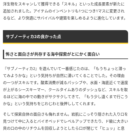
洋生物をスキャンして獲得できる「スキル」といった成長要素が新たに
追加されました。アイテムのインベントリも1つにつき1マスに変更され
るなど、より快適にサバイバルや建築を楽しめるように進化しています。
サブノーティカ2の良かった点
怖さと面白さが共存する海中探索がとにかく面白い
『サブノーティカ2』を遊んでいて一番感じたのは、「もうちょっと潜っ
てみようかな」という気持ちが自然に湧いてくることでした。その理由
の一つがスキルです。酸素消費が減るパッシブや、水面・海底近くで速度
が上がるシースキーマー、クールタイムありのダッシュなど、スキルを取
るほどに海の中での動きがサクサクしてきて、「もう少し遠くまで行こう
かな」という気持ちをじわじわと後押ししてくれます。
そして探索自体の面白さも侮れません。岩肌にこっそり隠された入り口を
見つけて中に入るとバイオベッドでレベルアップできたり、ド級に大きい
貝の口の中のリチウムを回収しようとしたら口が閉じて「ヒュッ」と息