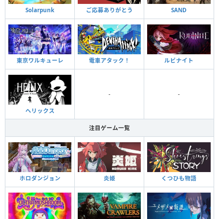
Solarpunk
ご応募ありがとう
SAND
東京ワルキューレ
電車アタック！
ルビナイト
-
-
ヘリックス
注目ゲーム一覧
ホロダンジョン
炎姫
くつひも物語