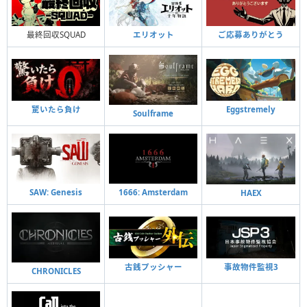
最終回収SQUAD
エリオット
ご応募ありがとう
驚いたら負け
Eggstremely
Soulframe
SAW: Genesis
1666: Amsterdam
HAEX
古銭プッシャー
事故物件監視3
CHRONICLES