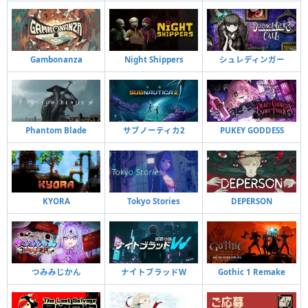
Gambonanza
Night Shippers
シュレディンガー
Phantom Blade
サブノーティカ2
PUKEY GODDESS
KYORA
Tokyo Stories
DEPERSON
つみみじかん
ナイトブラッドW
Gothic 1 Remake