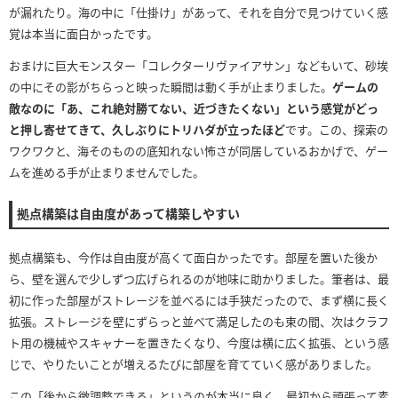
が漏れたり。海の中に「仕掛け」があって、それを自分で見つけていく感
覚は本当に面白かったです。
おまけに巨大モンスター「コレクターリヴァイアサン」などもいて、砂埃
の中にその影がちらっと映った瞬間は動く手が止まりました。
ゲームの
敵なのに「あ、これ絶対勝てない、近づきたくない」という感覚がどっ
と押し寄せてきて、久しぶりにトリハダが立ったほど
です。この、探索の
ワクワクと、海そのものの底知れない怖さが同居しているおかげで、ゲー
ムを進める手が止まりませんでした。
拠点構築は自由度があって構築しやすい
拠点構築も、今作は自由度が高くて面白かったです。部屋を置いた後か
ら、壁を選んで少しずつ広げられるのが地味に助かりました。筆者は、最
初に作った部屋がストレージを並べるには手狭だったので、まず横に長く
拡張。ストレージを壁にずらっと並べて満足したのも束の間、次はクラフ
ト用の機械やスキャナーを置きたくなり、今度は横に広く拡張、という感
じで、やりたいことが増えるたびに部屋を育てていく感がありました。
この「後から微調整できる」というのが本当に良く、最初から頑張って素