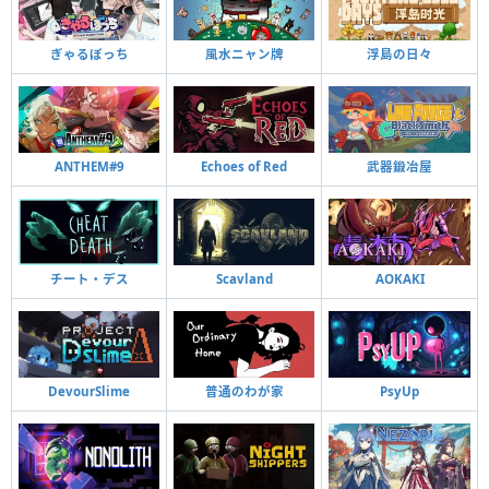
ぎゃるぼっち
風水ニャン牌
浮島の日々
ANTHEM#9
Echoes of Red
武器鍛冶屋
チート・デス
Scavland
AOKAKI
DevourSlime
普通のわが家
PsyUp