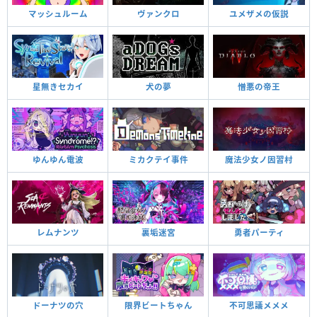
マッシュルーム
ヴァンクロ
ユメザメの仮説
星無きセカイ
犬の夢
憎悪の帝王
ゆんゆん電波
ミカクテイ事件
魔法少女ノ因習村
レムナンツ
裏垢迷宮
勇者パーティ
ドーナツの穴
限界ビートちゃん
不可思議メメメ