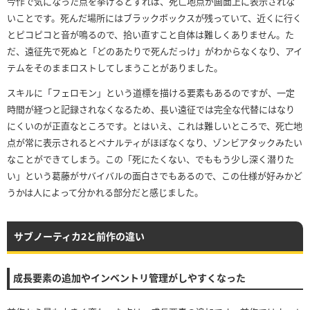
今作で気になった点を挙げるとすれば、死亡地点が画面上に表示されな
いことです。死んだ場所にはブラックボックスが残っていて、近くに行く
とピコピコと音が鳴るので、拾い直すこと自体は難しくありません。た
だ、遠征先で死ぬと「どのあたりで死んだっけ」がわからなくなり、アイ
テムをそのままロストしてしまうことがありました。
スキルに「フェロモン」という道標を描ける要素もあるのですが、一定
時間が経つと記録されなくなるため、長い遠征では完全な代替にはなり
にくいのが正直なところです。とはいえ、これは難しいところで、死亡地
点が常に表示されるとペナルティがほぼなくなり、ゾンビアタックみたい
なことができてしまう。この「死にたくない、でももう少し深く潜りた
い」という葛藤がサバイバルの面白さでもあるので、この仕様が好みかど
うかは人によって分かれる部分だと感じました。
サブノーティカ2と前作の違い
成長要素の追加やインベントリ管理がしやすくなった