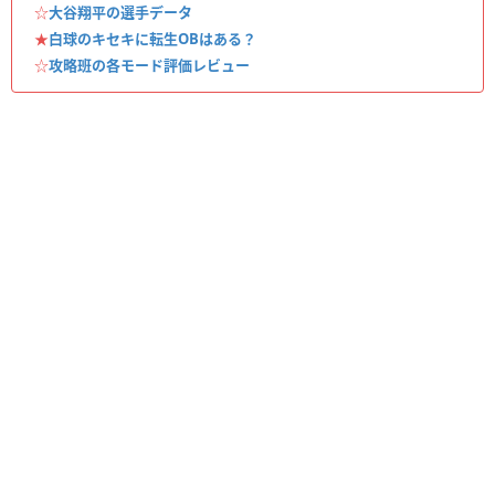
☆
大谷翔平の選手データ
★
白球のキセキに転生OBはある？
☆
攻略班の各モード評価レビュー