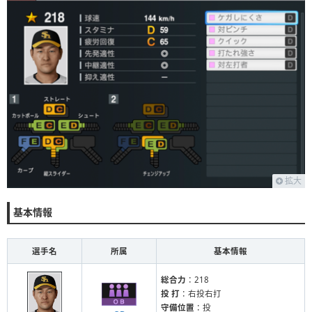
拡大
基本情報
選手名
所属
基本情報
総合力
：218
投 打
：右投右打
守備位置
：投