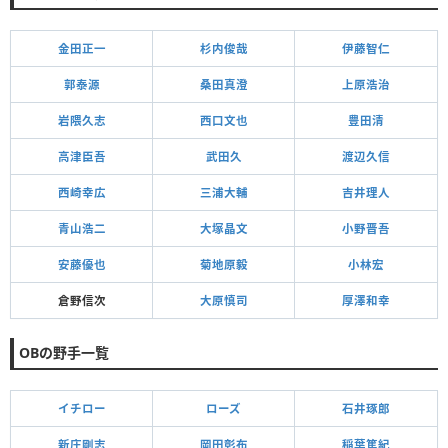
金田正一
杉内俊哉
伊藤智仁
郭泰源
桑田真澄
上原浩治
岩隈久志
西口文也
豊田清
高津臣吾
武田久
渡辺久信
西崎幸広
三浦大輔
吉井理人
青山浩二
大塚晶文
小野晋吾
安藤優也
菊地原毅
小林宏
倉野信次
大原慎司
厚澤和幸
OBの野手一覧
イチロー
ローズ
石井琢郎
新庄剛志
岡田彰布
稲葉篤紀