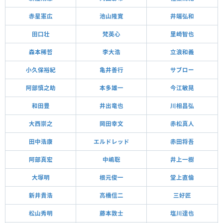
赤星憲広
池山隆寛
井端弘和
田口壮
梵英心
里崎智也
森本稀哲
李大浩
立浪和義
小久保裕紀
亀井善行
サブロー
阿部慎之助
本多雄一
今江敏晃
和田豊
井出竜也
川相昌弘
大西崇之
岡田幸文
赤松真人
田中浩康
エルドレッド
赤田将吾
阿部真宏
中嶋聡
井上一樹
大塚明
根元俊一
堂上直倫
新井貴浩
高橋信二
三好匠
松山秀明
藤本敦士
塩川達也