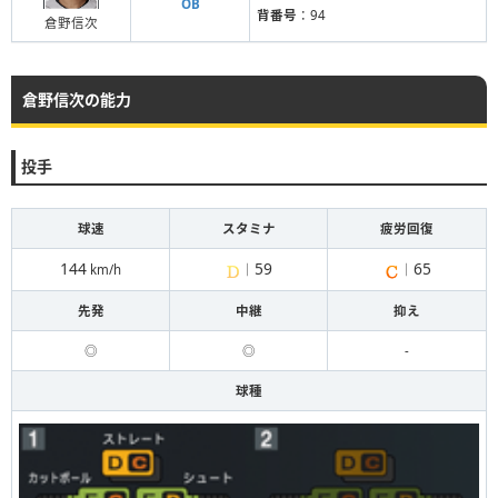
OB
背番号
：94
倉野信次
倉野信次の能力
投手
球速
スタミナ
疲労回復
144
59
65
km/h
｜
｜
先発
中継
抑え
◎
◎
-
球種