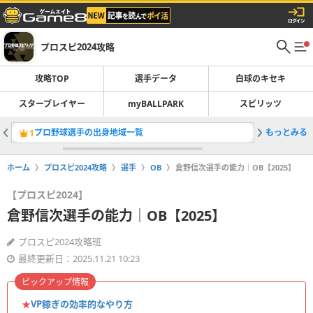
プロスピ2024攻略
攻略TOP
選手データ
白球のキセキ
スタープレイヤー
myBALLPARK
スピリッツ
プロ野球選手の出身地域一覧
もっとみる
スタープ
1
2
ホーム
プロスピ2024攻略
選手
OB
倉野信次選手の能力｜OB【2025】
【プロスピ2024】
倉野信次選手の能力｜OB【2025】
プロスピ2024攻略班
最終更新日：2025.11.21 10:23
ピックアップ情報
★
VP稼ぎの効率的なやり方