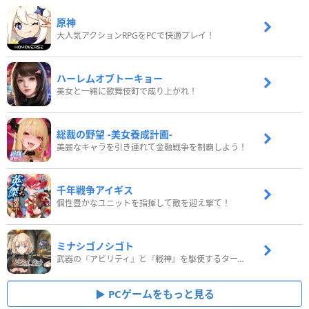
原神
大人気アクションRPGをPCで快適プレイ！
ハーレムオブトーキョー
美女と一緒に歌舞伎町で成り上がれ！
総裁の野望 -美女養成計画-
美麗なキャラを引き連れて金融戦争を制覇しよう！
千年戦争アイギス
個性豊かなユニットを指揮して敵を迎え撃て！
ミナシゴノシゴト
武器の『アビリティ』と『戦神』を駆使するターン制コマンドバトルRPG！
PCゲームをもっと見る