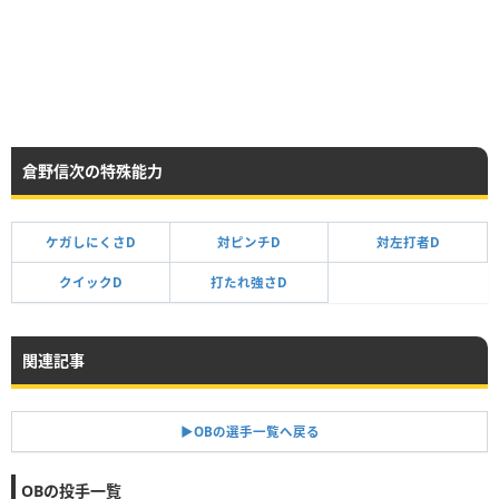
倉野信次の特殊能力
ケガしにくさD
対ピンチD
対左打者D
クイックD
打たれ強さD
関連記事
▶︎OBの選手一覧へ戻る
OBの投手一覧