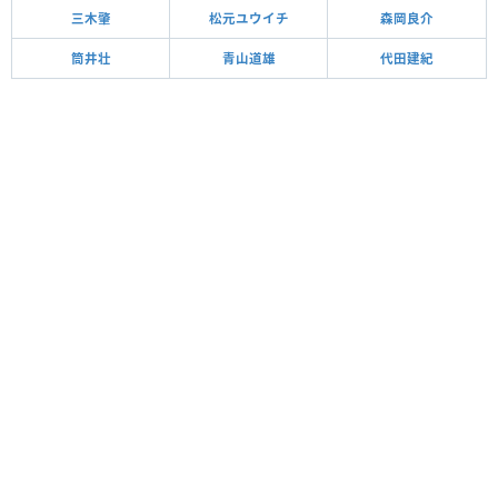
三木肇
松元ユウイチ
森岡良介
筒井壮
青山道雄
代田建紀