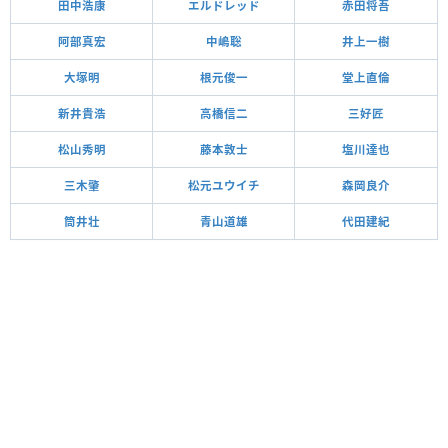
田中浩康
エルドレッド
赤田将吾
阿部真宏
中嶋聡
井上一樹
大塚明
根元俊一
堂上直倫
新井貴浩
高橋信二
三好匠
松山秀明
藤本敦士
塩川達也
三木肇
松元ユウイチ
森岡良介
筒井壮
青山道雄
代田建紀