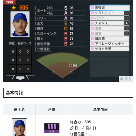
拡大
基本情報
選手名
所属
基本情報
総合力
：505
投 打
：右投右打
守備位置
：二