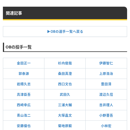
関連記事
▶︎OBの選手一覧へ戻る
OBの投手一覧
金田正一
杉内俊哉
伊藤智仁
郭泰源
桑田真澄
上原浩治
岩隈久志
西口文也
豊田清
高津臣吾
武田久
渡辺久信
西崎幸広
三浦大輔
吉井理人
青山浩二
大塚晶文
小野晋吾
安藤優也
菊地原毅
小林宏