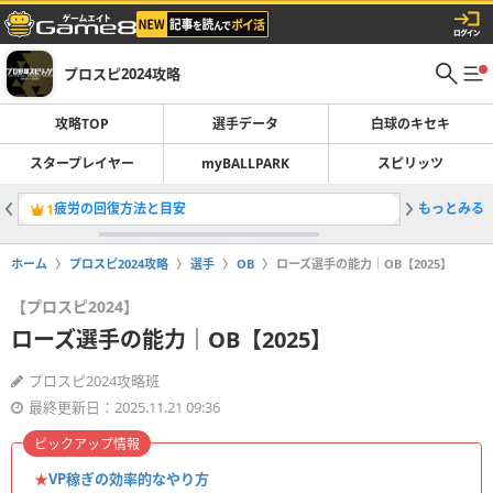
プロスピ2024攻略
攻略TOP
選手データ
白球のキセキ
スタープレイヤー
myBALLPARK
スピリッツ
疲労の回復方法と目安
もっとみる
育成のコ
1
2
ホーム
プロスピ2024攻略
選手
OB
ローズ選手の能力｜OB【2025】
【プロスピ2024】
ローズ選手の能力｜OB【2025】
プロスピ2024攻略班
最終更新日：2025.11.21 09:36
ピックアップ情報
★
VP稼ぎの効率的なやり方