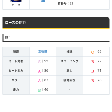
OB
背番号
：23
ローズ
ローズの能力
野手
65
弾道
高弾道
捕球
｜
95
72
ミート対右
｜
スローイング
｜
86
71
ミート対左
｜
肩力
｜
83
78
パワー
｜
疲労回復
｜
46
走力
｜
-
-