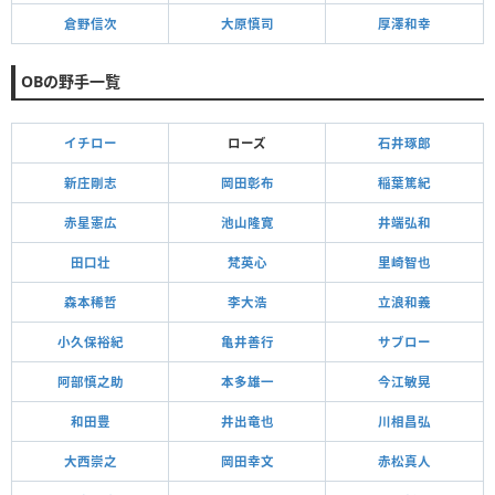
倉野信次
大原慎司
厚澤和幸
OBの野手一覧
イチロー
ローズ
石井琢郎
新庄剛志
岡田彰布
稲葉篤紀
赤星憲広
池山隆寛
井端弘和
田口壮
梵英心
里崎智也
森本稀哲
李大浩
立浪和義
小久保裕紀
亀井善行
サブロー
阿部慎之助
本多雄一
今江敏晃
和田豊
井出竜也
川相昌弘
大西崇之
岡田幸文
赤松真人