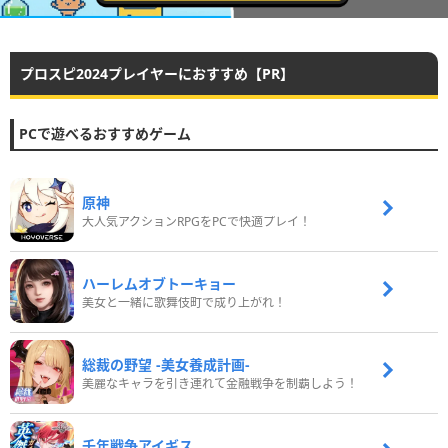
プロスピ2024プレイヤーにおすすめ【PR】
PCで遊べるおすすめゲーム
原神
大人気アクションRPGをPCで快適プレイ！
ハーレムオブトーキョー
美女と一緒に歌舞伎町で成り上がれ！
総裁の野望 -美女養成計画-
美麗なキャラを引き連れて金融戦争を制覇しよう！
千年戦争アイギス