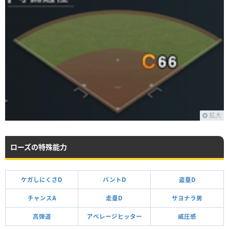
拡大
ローズの特殊能力
ケガしにくさD
バントD
盗塁D
チャンスA
走塁D
サヨナラ男
高弾道
アベレージヒッター
威圧感