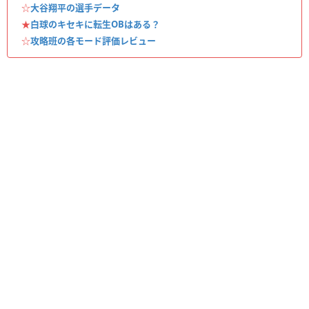
☆
大谷翔平の選手データ
★
白球のキセキに転生OBはある？
☆
攻略班の各モード評価レビュー