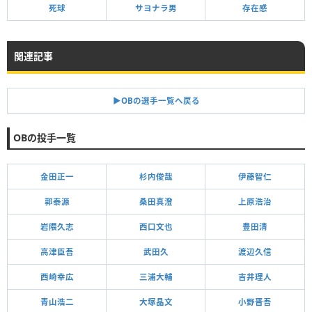
死球
サヨナラ男
存在感
関連記事
▶︎OBの選手一覧へ戻る
OBの投手一覧
金田正一
杉内俊哉
伊藤智仁
郭泰源
桑田真澄
上原浩治
岩隈久志
西口文也
豊田清
高津臣吾
武田久
渡辺久信
西崎幸広
三浦大輔
吉井理人
青山浩二
大塚晶文
小野晋吾