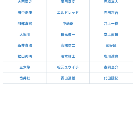
大西崇之
岡田幸文
赤松真人
田中浩康
エルドレッド
赤田将吾
阿部真宏
中嶋聡
井上一樹
大塚明
根元俊一
堂上直倫
新井貴浩
高橋信二
三好匠
松山秀明
藤本敦士
塩川達也
三木肇
松元ユウイチ
森岡良介
筒井壮
青山道雄
代田建紀