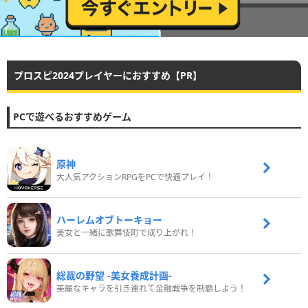
プロスピ2024プレイヤーにおすすめ【PR】
PCで遊べるおすすめゲーム
原神
大人気アクションRPGをPCで快適プレイ！
ハーレムオブトーキョー
美女と一緒に歌舞伎町で成り上がれ！
総裁の野望 -美女養成計画-
美麗なキャラを引き連れて金融戦争を制覇しよう！