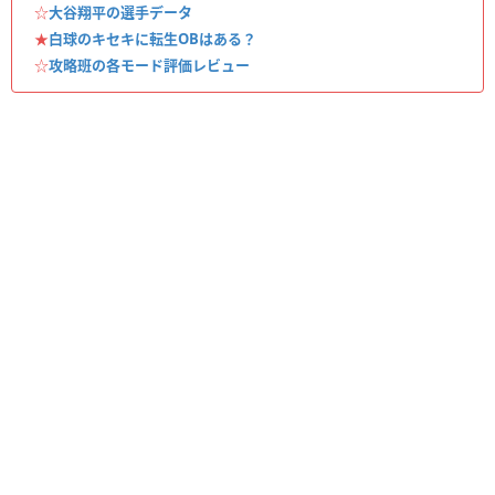
☆
大谷翔平の選手データ
★
白球のキセキに転生OBはある？
☆
攻略班の各モード評価レビュー