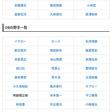
安藤優也
菊地原毅
小林宏
倉野信次
大原慎司
厚澤和幸
OBの野手一覧
イチロー
ローズ
石井琢郎
新庄剛志
岡田彰布
稲葉篤紀
赤星憲広
池山隆寛
井端弘和
田口壮
梵英心
里崎智也
森本稀哲
李大浩
立浪和義
小久保裕紀
亀井善行
サブロー
阿部慎之助
本多雄一
今江敏晃
和田豊
井出竜也
川相昌弘