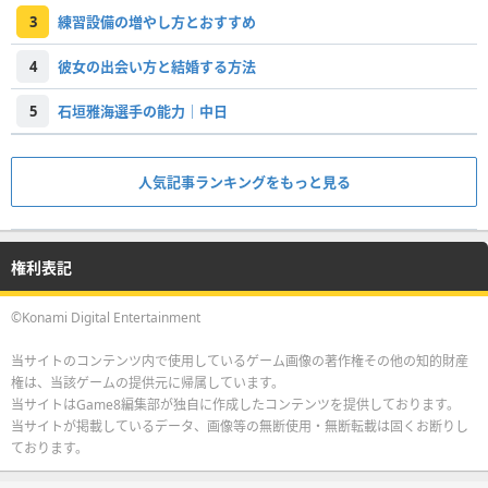
3
練習設備の増やし方とおすすめ
4
彼女の出会い方と結婚する方法
5
石垣雅海選手の能力｜中日
人気記事ランキングをもっと見る
権利表記
©Konami Digital Entertainment
当サイトのコンテンツ内で使用しているゲーム画像の著作権その他の知的財産
権は、当該ゲームの提供元に帰属しています。
当サイトはGame8編集部が独自に作成したコンテンツを提供しております。
当サイトが掲載しているデータ、画像等の無断使用・無断転載は固くお断りし
ております。