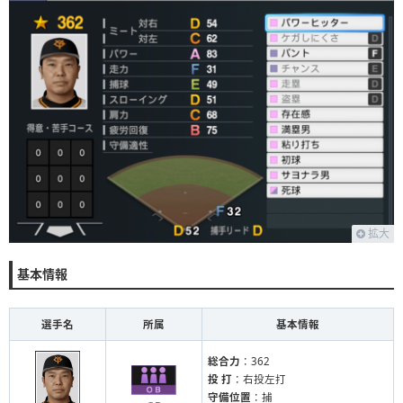
拡大
基本情報
選手名
所属
基本情報
総合力
：362
投 打
：右投左打
守備位置
：捕