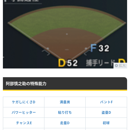
拡大
阿部慎之助の特殊能力
ケガしにくさD
満塁男
バントF
パワーヒッター
粘り打ち
盗塁D
チャンスE
走塁D
初球