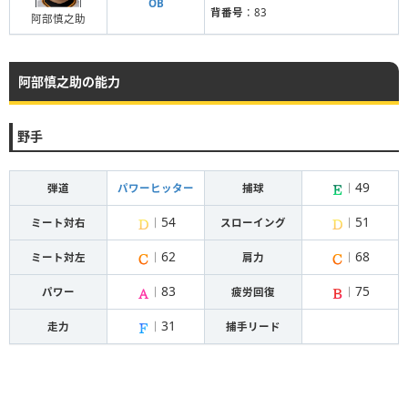
OB
背番号
：83
阿部慎之助
阿部慎之助の能力
野手
49
弾道
パワーヒッター
捕球
｜
54
51
ミート対右
｜
スローイング
｜
62
68
ミート対左
｜
肩力
｜
83
75
パワー
｜
疲労回復
｜
31
走力
｜
捕手リード