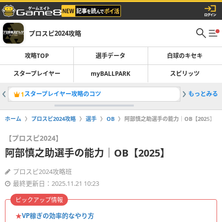
プロスピ2024攻略
攻略TOP
選手データ
白球のキセキ
スタープレイヤー
myBALLPARK
スピリッツ
スタープレイヤー攻略のコツ
もっとみる
プロ野球
1
2
ホーム
プロスピ2024攻略
選手
OB
阿部慎之助選手の能力｜OB【2025】
【プロスピ2024】
阿部慎之助選手の能力｜OB【2025】
プロスピ2024攻略班
最終更新日：2025.11.21 10:23
ピックアップ情報
★
VP稼ぎの効率的なやり方