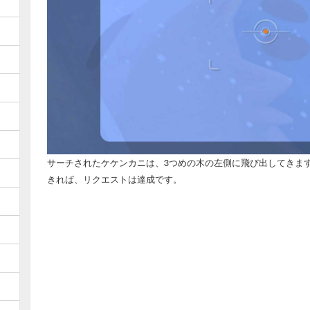
サーチされたケケンカニは、3つめの木の左側に飛び出してきま
きれば、リクエストは達成です。