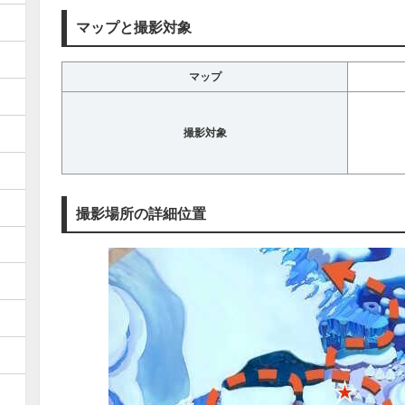
マップと撮影対象
マップ
撮影対象
撮影場所の詳細位置