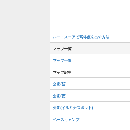
ルートスコアで高得点を出す方法
マップ一覧
マップ一覧
マップ記事
公園(昼)
公園(夜)
公園(イルミナスポット)
ベースキャンプ