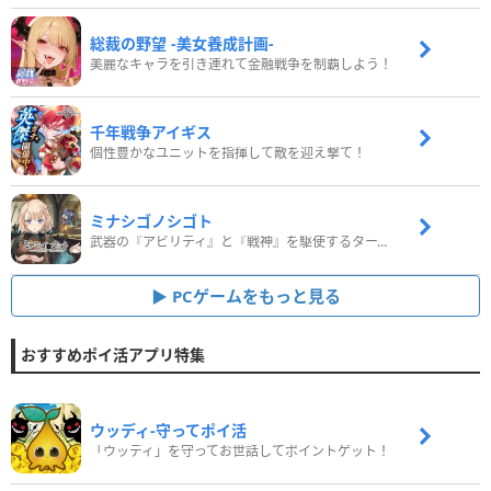
総裁の野望 -美女養成計画-
美麗なキャラを引き連れて金融戦争を制覇しよう！
千年戦争アイギス
個性豊かなユニットを指揮して敵を迎え撃て！
ミナシゴノシゴト
武器の『アビリティ』と『戦神』を駆使するターン制コマンドバトルRPG！
PCゲームをもっと見る
おすすめポイ活アプリ特集
ウッディ‐守ってポイ活
「ウッディ」を守ってお世話してポイントゲット！