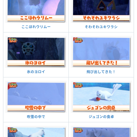
そわそわユキワラシ
ここほれウリムー
飛び出してきた！
氷のヨロイ
ジュゴンの食卓
吹雪の中で