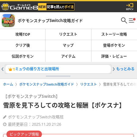
ポケモンスナップSwitch攻略ガイド
攻略TOP
リクエスト
ストーリー攻略
クリア後
マップ
登場ポケモン
伝説ポケモン
アイテム
評価・レビュー
ミュウの撮り方と出現場所
もっとみる
ストーリ
1
2
ホーム
ポケモンスナップSwitch攻略ガイド
リクエスト
雪原を見下ろしての攻
【ポケモンスナップSwitch】
雪原を見下ろしての攻略と報酬【ポケスナ】
ポケモンスナップSwitch攻略班
最終更新日：2025.11.20 21:26
ピックアップ情報