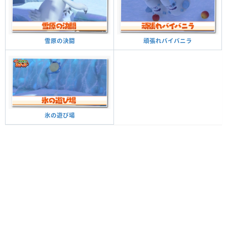
頑張れバイバニラ
雪原の決闘
氷の遊び場