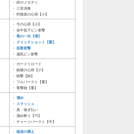
・ 絆のメロディ
・ 三音演奏
・ 狩猟笛の心得【小】
・ 弓の心得【小】
・ 命中低下ビン射撃
竜の一矢【壊】
・
クイックショット【重】
・
拡散射撃
・
・ 減気ビン射撃
・ ガードリロード
・ 銃槍の心得【小】
・ 砲撃【鈍】
・ フルバースト【重】
・ 竜撃砲【重】
溜め
・
スラッシュ
・
・ 真・薙ぎ払い
・ 溜め斬り【巧】
・ チャージバースト【中】
猛追の構え
・