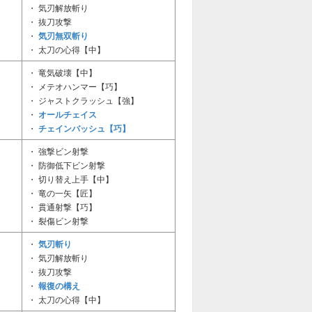
・ 気刃解放斬り
・ 抜刀攻撃
気刃無双斬り
・
・ 太刀の心得【中】
・ 竜気破壊【中】
・ メテオハンマー【巧】
・ ジャストクラッシュ【強】
オールチェイス
・
チェインバッシュ【巧】
・
・ 強撃ビン射撃
・ 防御低下ビン射撃
・ 切り替え上手【中】
・ 竜の一矢【匠】
・ 貫通射撃【巧】
・ 裂傷ビン射撃
気刃斬り
・
・ 気刃解放斬り
・ 抜刀攻撃
報復の構え
・
・ 太刀の心得【中】