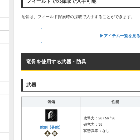
フィールドでの採取で入手可能
竜骨は、フィールド探索時の採取で入手することができます。
▶︎アイテム一覧を見
竜骨を使用する武器・防具
武器
装備
性能
攻撃力：26 / 56 / 98
破竜力：35
蛇剣【蒼蛇】
状態異常：なし