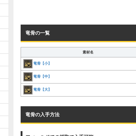
竜骨の一覧
素材名
竜骨【小】
竜骨【中】
竜骨【大】
竜骨の入手方法