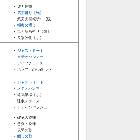
・ 抜刀攻撃
気刃斬り【強】
・
・ 気刃大回転斬り【破】
報復の構え
・
・ 気刃解放斬り【錬】
・ 反撃強化【小】
ジャストミート
・
メテオハンマー
・
・ デバフチェイス
・ ハンマーの心得【小】
ジャストミート
・
メテオハンマー
・
・ 竜気破壊【小】
・ 睡眠チェイス
・ チェインバッシュ
・ 破竜の旋律
・ 慈愛の旋律
・ 攻勢の歌
癒しの歌
・