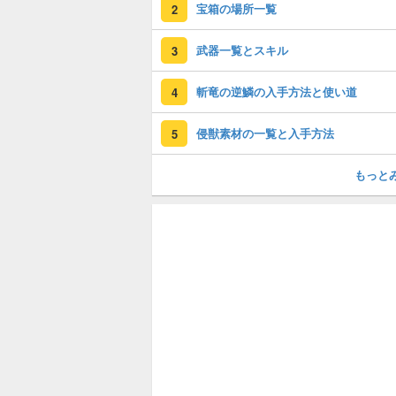
宝箱の場所一覧
2
武器一覧とスキル
3
斬竜の逆鱗の入手方法と使い道
4
侵獣素材の一覧と入手方法
5
もっと