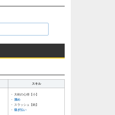
る
スキル
・ 大剣の心得【小】
溜め
・
・ スラッシュ【鈍】
薙ぎ払い
・