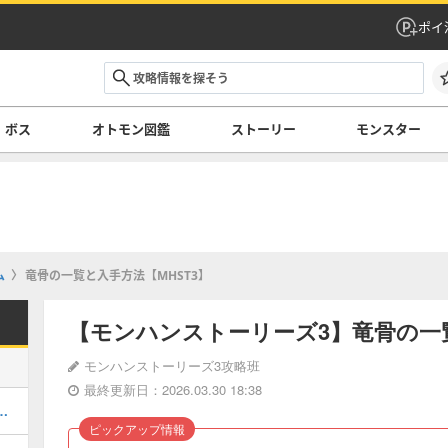
ポイ
ボス
オトモン図鑑
ストーリー
モンスター
ム
竜骨の一覧と入手方法【MHST3】
【モンハンストーリーズ3】竜骨の一覧
モンハンストーリーズ3攻略班
最終更新日：2026.03.30 18:38
ハタタヒメの弱点と行動パターン攻略
ピックアップ情報