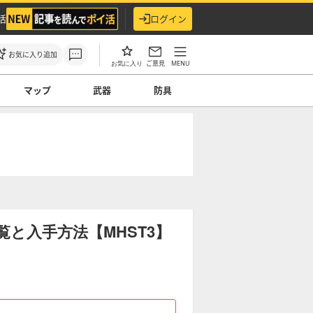
活
ログイン
お気に入り追加
ご意見
MENU
お気に入り
マップ
武器
防具
と入手方法【MHST3】