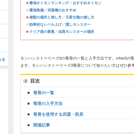
★
／
最強オトモンランキング
おすすめオトモン
☆
／
最強装備
武器種のおすすめ
★
／
侵獣の場所と倒し方
天変古龍の倒し方
☆
／
効率的なレベル上げ
隠しモンスター
★
／
クリア後の要素
凶異モンスターの場所
モンハンストーリーズ3の竜骨の一覧と入手方法です。mhst3
みる
ます。モンハンストーリーズ3竜骨について知りたい方はぜひ参
目次
竜骨の一覧
竜骨の入手方法
竜骨を使用する武器・防具
関連記事