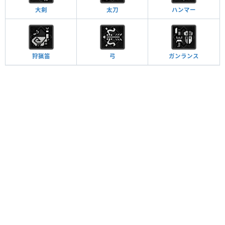
大剣
太刀
ハンマー
狩猟笛
弓
ガンランス