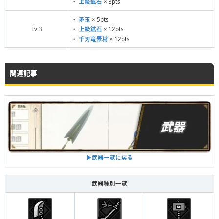
・
上級鉱石
× 8pts
・
矛玉
× 5pts
Lv.3
・
上級鉱石
× 12pts
・
千刃竜素材
× 12pts
関連記事
▶︎武器一覧に戻る
武器種別一覧