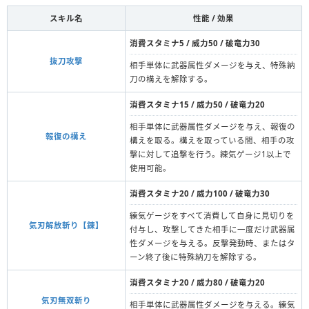
スキル名
性能 / 効果
消費スタミナ5 / 威力50 / 破竜力30
抜刀攻撃
相手単体に武器属性ダメージを与え、特殊納
刀の構えを解除する。
消費スタミナ15 / 威力50 / 破竜力20
相手単体に武器属性ダメージを与え、報復の
報復の構え
構えを取る。構えを取っている間、相手の攻
撃に対して追撃を行う。練気ゲージ1以上で
使用可能。
消費スタミナ20 / 威力100 / 破竜力30
練気ゲージをすべて消費して自身に見切りを
気刃解放斬り【錬】
付与し、攻撃してきた相手に一度だけ武器属
性ダメージを与える。反撃発動時、またはタ
ーン終了後に特殊納刀を解除する。
消費スタミナ20 / 威力80 / 破竜力20
気刃無双斬り
相手単体に武器属性ダメージを与える。練気