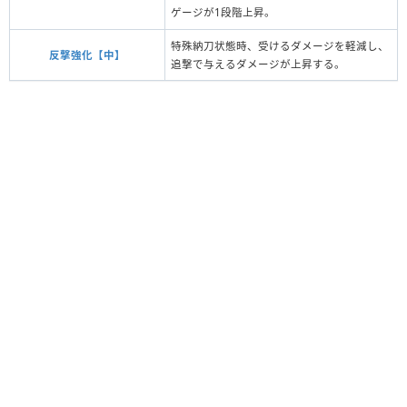
ゲージが1段階上昇。
特殊納刀状態時、受けるダメージを軽減し、
反撃強化【中】
追撃で与えるダメージが上昇する。