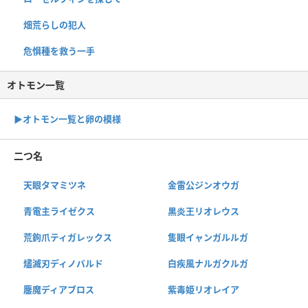
畑荒らしの犯人
危惧種を救う一手
オトモン一覧
▶︎オトモン一覧と卵の模様
二つ名
天眼タマミツネ
金雷公ジンオウガ
青電主ライゼクス
黒炎王リオレウス
荒鉤爪ティガレックス
隻眼イャンガルルガ
燼滅刃ディノバルド
白疾風ナルガクルガ
鏖魔ディアブロス
紫毒姫リオレイア