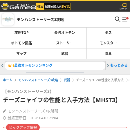
モンハンストーリーズ3攻略
攻略TOP
最強オトモン
ボス
オトモン図鑑
ストーリー
モンスター
マップ
武器
防具
最強オトモンランキング
もっとみる
侵獣オド
1
2
ホーム
モンハンストーリーズ3攻略
武器
チーズニャイフの性能と入手方法【MH
【モンハンストーリーズ3】
チーズニャイフの性能と入手方法【MHST3】
モンハンストーリーズ3攻略班
最終更新日：2026.04.02 21:04
ピックアップ情報