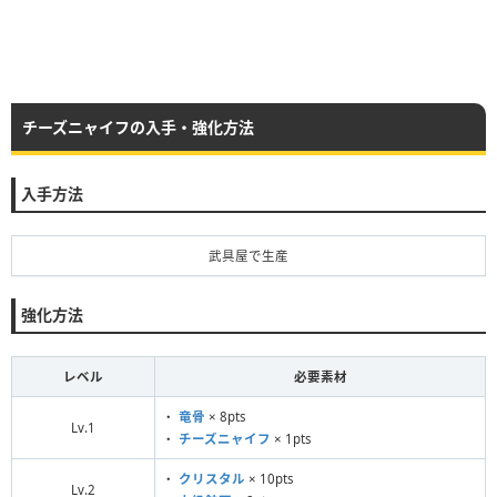
チーズニャイフの入手・強化方法
入手方法
武具屋で生産
強化方法
レベル
必要素材
・
竜骨
× 8pts
Lv.1
・
チーズニャイフ
× 1pts
・
クリスタル
× 10pts
Lv.2