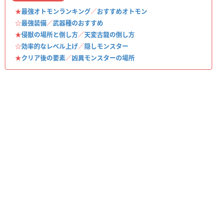
★
最強オトモンランキング
／
おすすめオトモン
☆
最強装備
／
武器種のおすすめ
★
侵獣の場所と倒し方
／
天変古龍の倒し方
☆
効率的なレベル上げ
／
隠しモンスター
★
クリア後の要素
／
凶異モンスターの場所