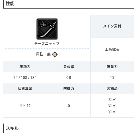
性能
メイン素材
チーズニャイフ
上級鉱石
属性：無
攻撃力
会心率
破竜力
74 / 108 / 134
0%
15
状態異常
防御力
装飾品
①Lv1
マヒ12
0
②Lv1
③Lv1
スキル