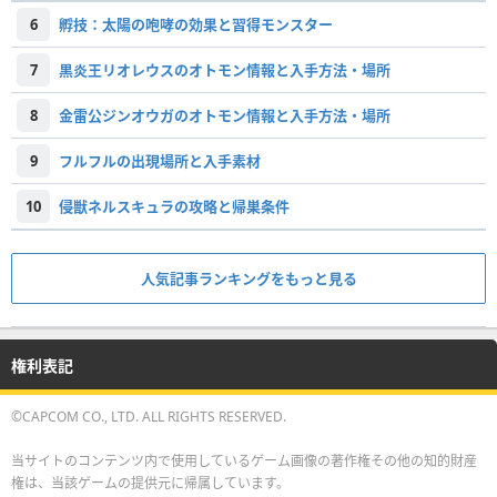
6
孵技：太陽の咆哮の効果と習得モンスター
7
黒炎王リオレウスのオトモン情報と入手方法・場所
8
金雷公ジンオウガのオトモン情報と入手方法・場所
9
フルフルの出現場所と入手素材
10
侵獣ネルスキュラの攻略と帰巣条件
人気記事ランキングをもっと見る
権利表記
©CAPCOM CO., LTD. ALL RIGHTS RESERVED.
当サイトのコンテンツ内で使用しているゲーム画像の著作権その他の知的財産
権は、当該ゲームの提供元に帰属しています。