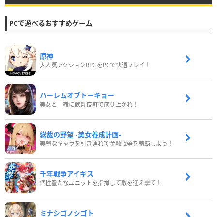
PCで遊べるおすすめゲーム
原神
大人気アクションRPGをPCで快適プレイ！
ハーレムオブトーキョー
美女と一緒に歌舞伎町で成り上がれ！
総裁の野望 -美女養成計画-
美麗なキャラを引き連れて金融戦争を制覇しよう！
千年戦争アイギス
個性豊かなユニットを指揮して敵を迎え撃て！
ミナシゴノシゴト