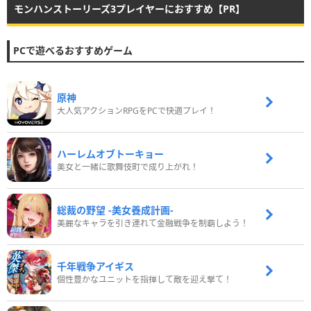
モンハンストーリーズ3プレイヤーにおすすめ【PR】
PCで遊べるおすすめゲーム
原神
大人気アクションRPGをPCで快適プレイ！
ハーレムオブトーキョー
美女と一緒に歌舞伎町で成り上がれ！
総裁の野望 -美女養成計画-
美麗なキャラを引き連れて金融戦争を制覇しよう！
千年戦争アイギス
個性豊かなユニットを指揮して敵を迎え撃て！