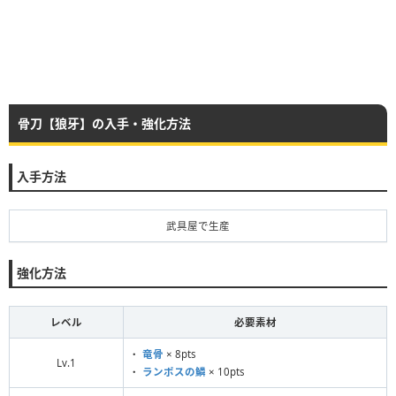
骨刀【狼牙】の入手・強化方法
入手方法
武具屋で生産
強化方法
レベル
必要素材
・
竜骨
× 8pts
Lv.1
・
ランポスの鱗
× 10pts