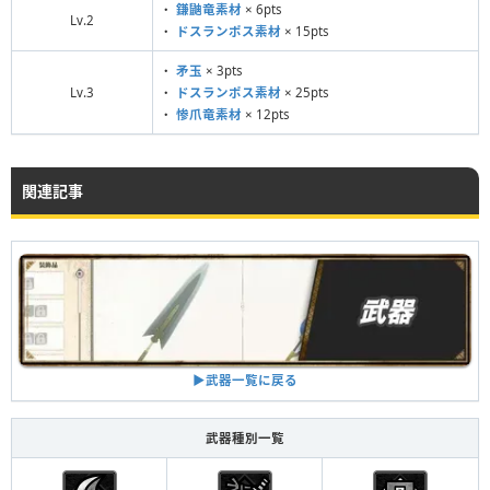
・
鎌鼬竜素材
× 6pts
Lv.2
・
ドスランポス素材
× 15pts
・
矛玉
× 3pts
Lv.3
・
ドスランポス素材
× 25pts
・
惨爪竜素材
× 12pts
関連記事
▶︎武器一覧に戻る
武器種別一覧