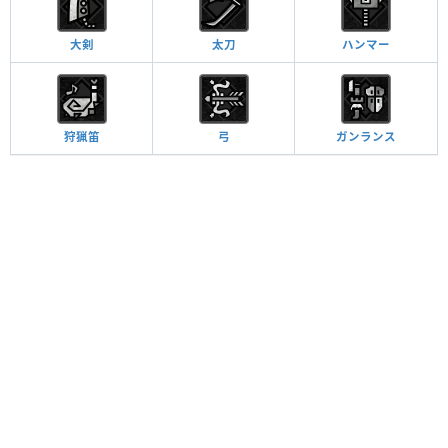
大剣
太刀
ハンマー
狩猟笛
弓
ガンランス