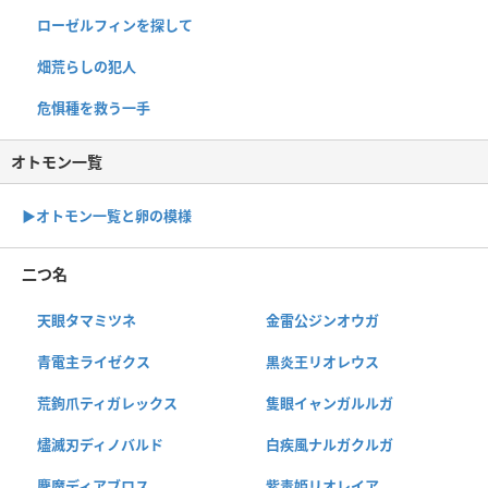
ローゼルフィンを探して
畑荒らしの犯人
危惧種を救う一手
オトモン一覧
▶︎オトモン一覧と卵の模様
二つ名
天眼タマミツネ
金雷公ジンオウガ
青電主ライゼクス
黒炎王リオレウス
荒鉤爪ティガレックス
隻眼イャンガルルガ
燼滅刃ディノバルド
白疾風ナルガクルガ
鏖魔ディアブロス
紫毒姫リオレイア