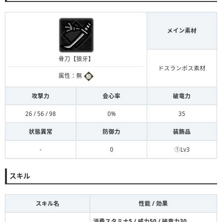
メイン素材
骨刀【狼牙】
ドスランポス素材
属性：無
攻撃力
会心率
破竜力
26 / 56 / 98
0%
35
状態異常
防御力
装飾品
-
0
①Lv3
スキル
スキル名
性能 / 効果
消費スタミナ5 / 威力50 / 破竜力30