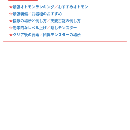
★
最強オトモンランキング
／
おすすめオトモン
☆
最強装備
／
武器種のおすすめ
★
侵獣の場所と倒し方
／
天変古龍の倒し方
☆
効率的なレベル上げ
／
隠しモンスター
★
クリア後の要素
／
凶異モンスターの場所