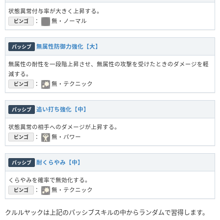
状態異常付与率が大きく上昇する。
：
無・ノーマル
ビンゴ
無属性防御力強化【大】
パッシブ
無属性の耐性を一段階上昇させ、無属性の攻撃を受けたときのダメージを軽
減する。
：
無・テクニック
ビンゴ
追い打ち強化【中】
パッシブ
状態異常の相手へのダメージが上昇する。
：
無・パワー
ビンゴ
耐くらやみ【中】
パッシブ
くらやみを確率で無効化する。
：
無・テクニック
ビンゴ
クルルヤックは上記のパッシブスキルの中からランダムで習得します。