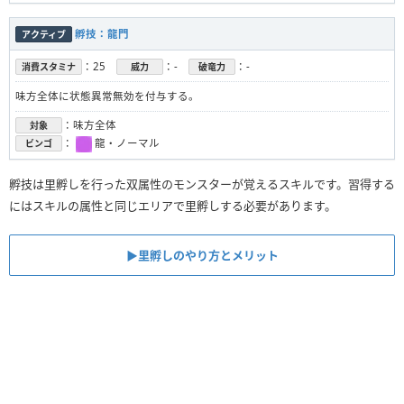
孵技：龍門
アクティブ
：25
：-
：-
消費スタミナ
威力
破竜力
味方全体に状態異常無効を付与する。
：味方全体
対象
：
龍・ノーマル
ビンゴ
孵技は里孵しを行った双属性のモンスターが覚えるスキルです。習得する
にはスキルの属性と同じエリアで里孵しする必要があります。
▶︎里孵しのやり方とメリット