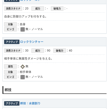
：20
：-
：-
消費スタミナ
威力
破竜力
自身に防御力アップを付与する。
：自身
対象
：
無・ノーマル
ビンゴ
ロックランチャー
アクティブ
：30
：90
：40
消費スタミナ
威力
破竜力
相手単体に無属性ダメージを与える。
：
無
属性
：相手単体
対象
：
無・ノーマル
ビンゴ
孵技
孵技：水鏡割り
アクティブ