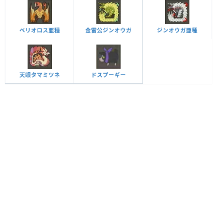
ベリオロス亜種
金雷公ジンオウガ
ジンオウガ亜種
天眼タマミツネ
ドスプーギー