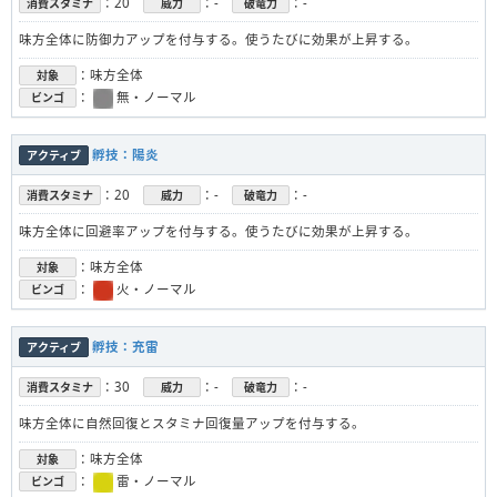
：20
：-
：-
消費スタミナ
威力
破竜力
味方全体に防御力アップを付与する。使うたびに効果が上昇する。
：味方全体
対象
：
無・ノーマル
ビンゴ
孵技：陽炎
アクティブ
：20
：-
：-
消費スタミナ
威力
破竜力
味方全体に回避率アップを付与する。使うたびに効果が上昇する。
：味方全体
対象
：
火・ノーマル
ビンゴ
孵技：充雷
アクティブ
：30
：-
：-
消費スタミナ
威力
破竜力
味方全体に自然回復とスタミナ回復量アップを付与する。
：味方全体
対象
：
雷・ノーマル
ビンゴ