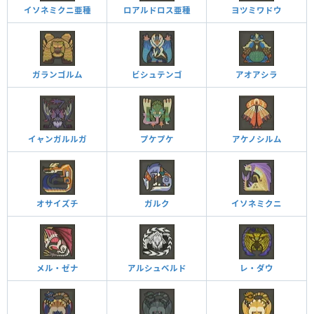
イソネミクニ亜種
ロアルドロス亜種
ヨツミワドウ
ガランゴルム
ビシュテンゴ
アオアシラ
イャンガルルガ
プケプケ
アケノシルム
オサイズチ
ガルク
イソネミクニ
メル・ゼナ
アルシュベルド
レ・ダウ