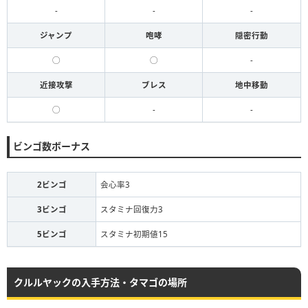
-
-
-
ジャンプ
咆哮
隠密行動
◯
◯
-
近接攻撃
ブレス
地中移動
◯
-
-
ビンゴ数ボーナス
2ビンゴ
会心率3
3ビンゴ
スタミナ回復力3
5ビンゴ
スタミナ初期値15
クルルヤックの入手方法・タマゴの場所