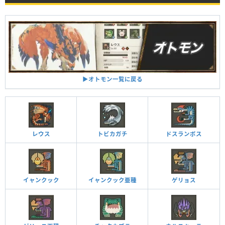
▶︎オトモン一覧に戻る
レウス
トビカガチ
ドスランポス
イャンクック
イャンクック亜種
ゲリョス