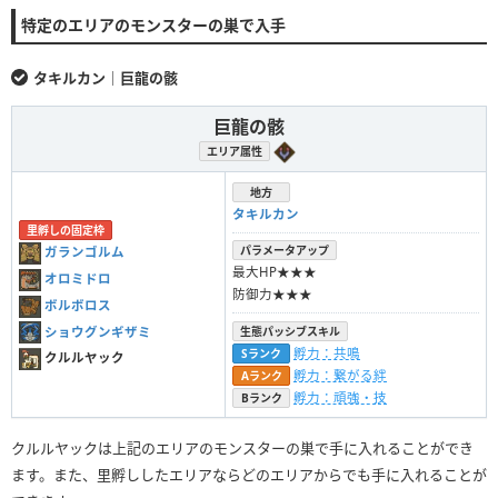
特定のエリアのモンスターの巣で入手
タキルカン｜巨龍の骸
巨龍の骸
エリア属性
地方
タキルカン
里孵しの固定枠
パラメータアップ
ガランゴルム
最大HP★★★
オロミドロ
防御力★★★
ボルボロス
ショウグンギザミ
生態パッシブスキル
孵力：共鳴
Sランク
クルルヤック
孵力：繋がる絆
Aランク
孵力：頑強・技
Bランク
クルルヤックは上記のエリアのモンスターの巣で手に入れることができ
ます。また、里孵ししたエリアならどのエリアからでも手に入れることが