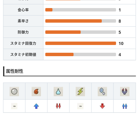
1
会心率
8
素早さ
5
防御力
10
スタミナ回復力
4
スタミナ初期値
属性耐性