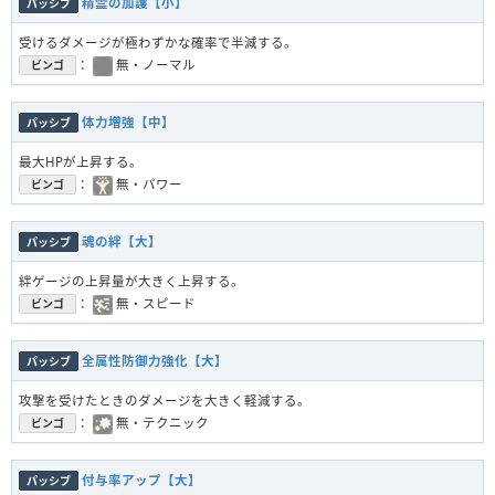
精霊の加護【小】
パッシブ
受けるダメージが極わずかな確率で半減する。
：
無・ノーマル
ビンゴ
体力増強【中】
パッシブ
最大HPが上昇する。
：
無・パワー
ビンゴ
魂の絆【大】
パッシブ
絆ゲージの上昇量が大きく上昇する。
：
無・スピード
ビンゴ
全属性防御力強化【大】
パッシブ
攻撃を受けたときのダメージを大きく軽減する。
：
無・テクニック
ビンゴ
付与率アップ【大】
パッシブ