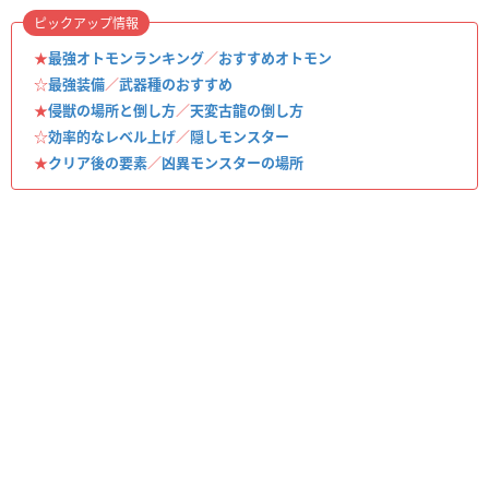
ピックアップ情報
★
最強オトモンランキング
／
おすすめオトモン
☆
最強装備
／
武器種のおすすめ
★
侵獣の場所と倒し方
／
天変古龍の倒し方
☆
効率的なレベル上げ
／
隠しモンスター
★
クリア後の要素
／
凶異モンスターの場所