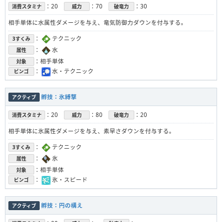
：20
：70
：30
消費スタミナ
威力
破竜力
相手単体に水属性ダメージを与え、竜気防御力ダウンを付与する。
：
テクニック
3すくみ
：
水
属性
：相手単体
対象
：
水・テクニック
ビンゴ
孵技：氷縛撃
アクティブ
：20
：80
：20
消費スタミナ
威力
破竜力
相手単体に氷属性ダメージを与え、素早さダウンを付与する。
：
テクニック
3すくみ
：
氷
属性
：相手単体
対象
：
氷・スピード
ビンゴ
孵技：円の構え
アクティブ