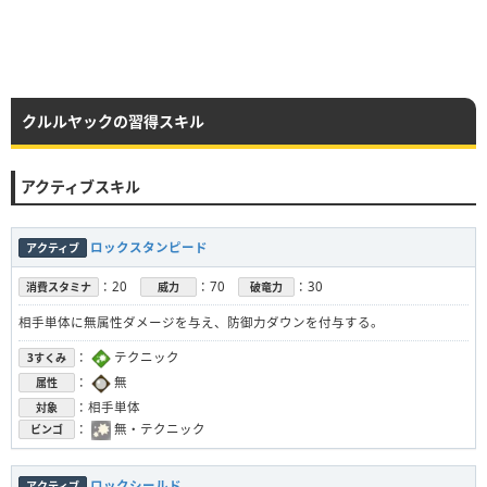
クルルヤックの習得スキル
アクティブスキル
ロックスタンピード
アクティブ
：20
：70
：30
消費スタミナ
威力
破竜力
相手単体に無属性ダメージを与え、防御力ダウンを付与する。
：
テクニック
3すくみ
：
無
属性
：相手単体
対象
：
無・テクニック
ビンゴ
ロックシールド
アクティブ