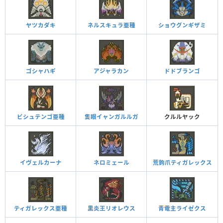
ヤツカダキ
ネルスキュラ亜種
ショウグンギザミ
ゴシャハギ
アジャラカン
ドドブランゴ
ビシュテンゴ亜種
隻眼イャンガルルガ
クルルヤック
イヴェルカーナ
ネロミェール
荒鉤爪ティガレックス
ティガレックス亜種
黒炎王リオレウス
青電主ライゼクス