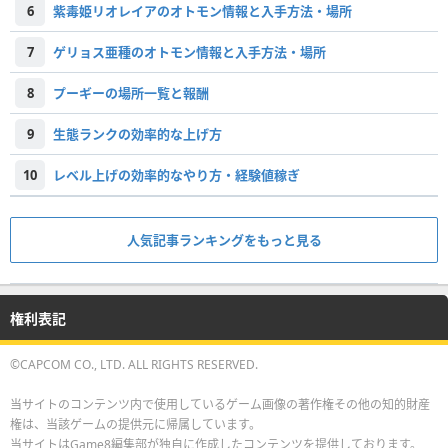
6
紫毒姫リオレイアのオトモン情報と入手方法・場所
7
ゲリョス亜種のオトモン情報と入手方法・場所
8
プーギーの場所一覧と報酬
9
生態ランクの効率的な上げ方
10
レベル上げの効率的なやり方・経験値稼ぎ
人気記事ランキングをもっと見る
権利表記
©CAPCOM CO., LTD. ALL RIGHTS RESERVED.
当サイトのコンテンツ内で使用しているゲーム画像の著作権その他の知的財産
権は、当該ゲームの提供元に帰属しています。
当サイトはGame8編集部が独自に作成したコンテンツを提供しております。