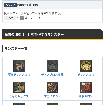
精霊の加護【小】
パッシブ
受けるダメージが極わずかな確率で半減する。
：
無・ノーマル
ビンゴ
精霊の加護【小】を習得するモンスター
モンスター一覧
鏖魔ディアブロス
ディアブロス亜種
ディアブロス
ティガレックス
マガイマガド
オドガロン