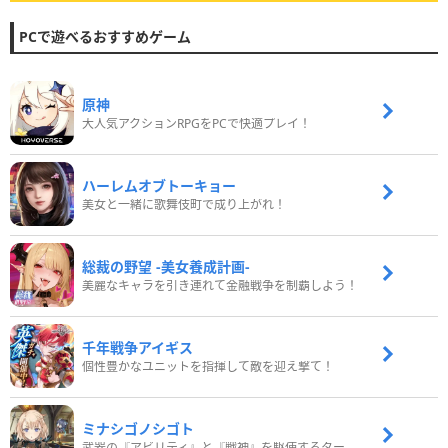
PCで遊べるおすすめゲーム
原神
大人気アクションRPGをPCで快適プレイ！
ハーレムオブトーキョー
美女と一緒に歌舞伎町で成り上がれ！
総裁の野望 -美女養成計画-
美麗なキャラを引き連れて金融戦争を制覇しよう！
千年戦争アイギス
個性豊かなユニットを指揮して敵を迎え撃て！
ミナシゴノシゴト
武器の『アビリティ』と『戦神』を駆使するターン制コマンドバトルRPG！