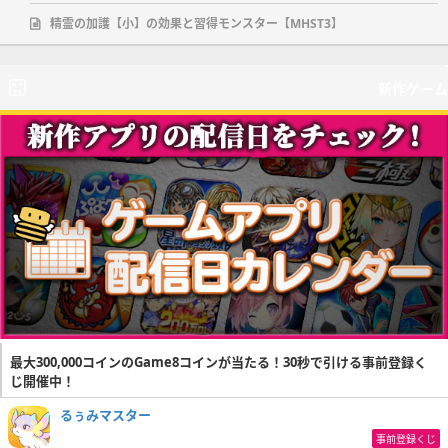
精霊の加護【小】の効果と習得モンスター【MHST3】
新作ゲーム
最大300,000コインのGame8コインが当たる！30秒で引ける事前登録く
じ開催中！
るぅみマスター
事前登録くじ