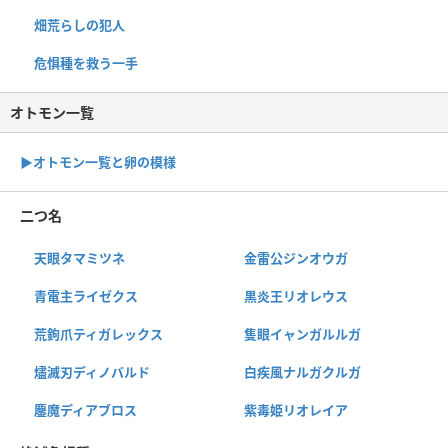
畑荒らしの犯人
危惧種を救う一手
オトモン一覧
▶︎オトモン一覧と卵の模様
二つ名
天眼タマミツネ
金雷公ジンオウガ
青電主ライゼクス
黒炎王リオレウス
荒鉤爪ティガレックス
隻眼イャンガルルガ
燼滅刃ディノバルド
白疾風ナルガクルガ
鏖魔ディアブロス
紫毒姫リオレイア