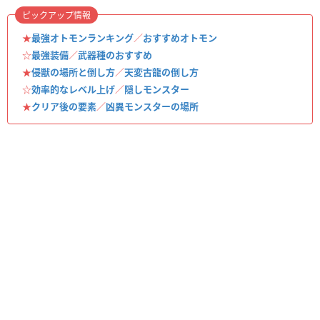
ピックアップ情報
★
最強オトモンランキング
／
おすすめオトモン
☆
最強装備
／
武器種のおすすめ
★
侵獣の場所と倒し方
／
天変古龍の倒し方
☆
効率的なレベル上げ
／
隠しモンスター
★
クリア後の要素
／
凶異モンスターの場所