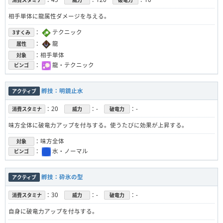
消費スタミナ
威力
破竜力
相手単体に龍属性ダメージを与える。
：
テクニック
3すくみ
：
龍
属性
：相手単体
対象
：
龍・テクニック
ビンゴ
孵技：明鏡止水
アクティブ
：20
：-
：-
消費スタミナ
威力
破竜力
味方全体に破竜力アップを付与する。使うたびに効果が上昇する。
：味方全体
対象
：
水・ノーマル
ビンゴ
孵技：砕氷の型
アクティブ
：30
：-
：-
消費スタミナ
威力
破竜力
自身に破竜力アップを付与する。