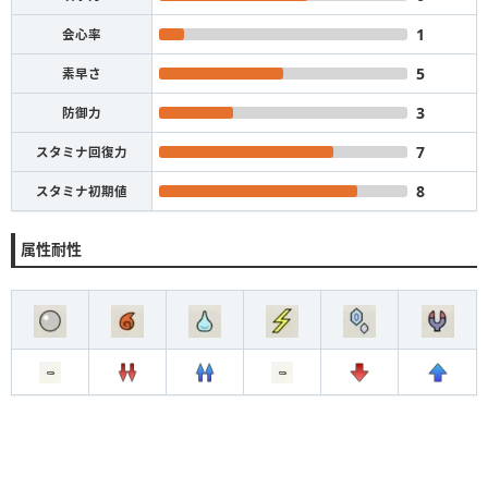
1
会心率
5
素早さ
3
防御力
7
スタミナ回復力
8
スタミナ初期値
属性耐性