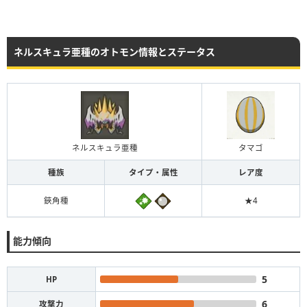
ネルスキュラ亜種のオトモン情報とステータス
ネルスキュラ亜種
タマゴ
種族
タイプ・属性
レア度
鋏角種
★4
能力傾向
5
HP
6
攻撃力