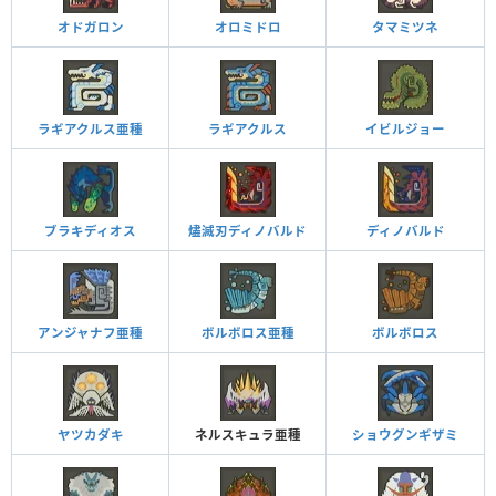
オドガロン
オロミドロ
タマミツネ
ラギアクルス亜種
ラギアクルス
イビルジョー
ブラキディオス
燼滅刃ディノバルド
ディノバルド
アンジャナフ亜種
ボルボロス亜種
ボルボロス
ヤツカダキ
ネルスキュラ亜種
ショウグンギザミ