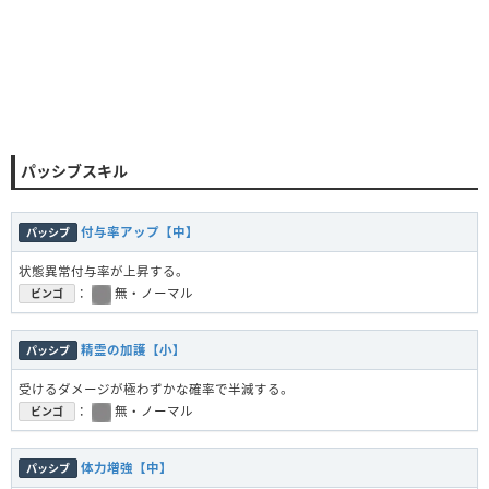
パッシブスキル
付与率アップ【中】
パッシブ
状態異常付与率が上昇する。
：
無・ノーマル
ビンゴ
精霊の加護【小】
パッシブ
受けるダメージが極わずかな確率で半減する。
：
無・ノーマル
ビンゴ
体力増強【中】
パッシブ