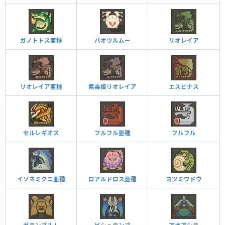
ガノトトス亜種
パオウルムー
リオレイア
リオレイア亜種
紫毒姫リオレイア
エスピナス
セルレギオス
フルフル亜種
フルフル
イソネミクニ亜種
ロアルドロス亜種
ヨツミワドウ