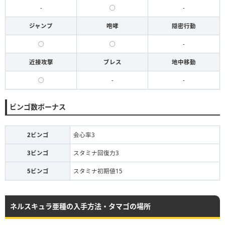
-
◯
-
ジャンプ
咆哮
隠密行動
◯
◯
-
近接攻撃
ブレス
地中移動
◯
-
-
ビンゴ数ボーナス
2ビンゴ
会心率3
3ビンゴ
スタミナ回復力3
5ビンゴ
スタミナ初期値15
ネルスキュラ亜種の入手方法・タマゴの場所