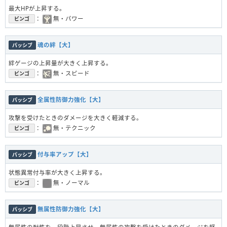
最大HPが上昇する。
：
無・パワー
ビンゴ
魂の絆【大】
パッシブ
絆ゲージの上昇量が大きく上昇する。
：
無・スピード
ビンゴ
全属性防御力強化【大】
パッシブ
攻撃を受けたときのダメージを大きく軽減する。
：
無・テクニック
ビンゴ
付与率アップ【大】
パッシブ
状態異常付与率が大きく上昇する。
：
無・ノーマル
ビンゴ
無属性防御力強化【大】
パッシブ