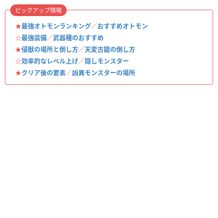
ピックアップ情報
★
最強オトモンランキング
／
おすすめオトモン
☆
最強装備
／
武器種のおすすめ
★
侵獣の場所と倒し方
／
天変古龍の倒し方
☆
効率的なレベル上げ
／
隠しモンスター
★
クリア後の要素
／
凶異モンスターの場所