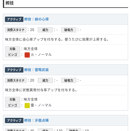
孵技
孵技：緋の心得
アクティブ
：20
：-
：-
消費スタミナ
威力
破竜力
味方全体に会心率アップを付与する。使うたびに効果が上昇する。
：味方全体
対象
：
火・ノーマル
ビンゴ
孵技：雷鳴武装
アクティブ
：20
：-
：-
消費スタミナ
威力
破竜力
味方全体に状態異常付与率アップを付与する。
：味方全体
対象
：
雷・ノーマル
ビンゴ
孵技：牙龍点睛
アクティブ
：45
：120
：10