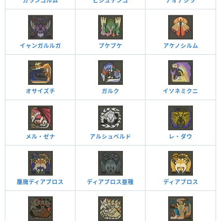
ガランゴルム
ビシュテンゴ
アオアシラ
イャンガルルガ
プケプケ
アケノシルム
オサイズチ
ガルク
イソネミクニ
メル・ゼナ
アルシュベルド
レ・ダウ
鏖魔ディアブロス
ディアブロス亜種
ディアブロス