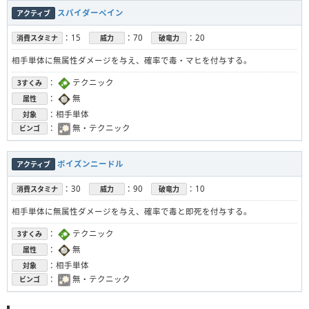
スパイダーペイン
アクティブ
：15
：70
：20
消費スタミナ
威力
破竜力
相手単体に無属性ダメージを与え、確率で毒・マヒを付与する。
：
テクニック
3すくみ
：
無
属性
：相手単体
対象
：
無・テクニック
ビンゴ
ポイズンニードル
アクティブ
：30
：90
：10
消費スタミナ
威力
破竜力
相手単体に無属性ダメージを与え、確率で毒と即死を付与する。
：
テクニック
3すくみ
：
無
属性
：相手単体
対象
：
無・テクニック
ビンゴ