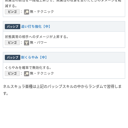
無属性の耐性を一段階上昇させ、無属性の攻撃を受けたときのダメージを軽
減する。
：
無・テクニック
ビンゴ
追い打ち強化【中】
パッシブ
状態異常の相手へのダメージが上昇する。
：
無・パワー
ビンゴ
耐くらやみ【中】
パッシブ
くらやみを確率で無効化する。
：
無・テクニック
ビンゴ
ネルスキュラ亜種は上記のパッシブスキルの中からランダムで習得しま
す。