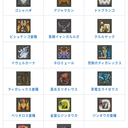
ゴシャハギ
アジャラカン
ドドブランゴ
ビシュテンゴ亜種
隻眼イャンガルルガ
クルルヤック
イヴェルカーナ
ネロミェール
荒鉤爪ティガレックス
ティガレックス亜種
黒炎王リオレウス
青電主ライゼクス
ベリオロス亜種
金雷公ジンオウガ
ジンオウガ亜種