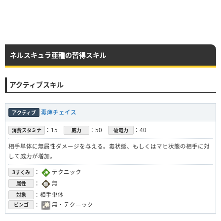
ネルスキュラ亜種の習得スキル
アクティブスキル
毒痺チェイス
アクティブ
：15
：50
：40
消費スタミナ
威力
破竜力
相手単体に無属性ダメージを与える。毒状態、もしくはマヒ状態の相手に対
して威力が増加。
：
テクニック
3すくみ
：
無
属性
：相手単体
対象
：
無・テクニック
ビンゴ