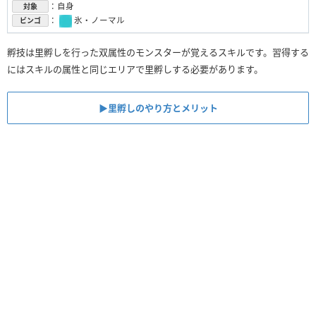
：自身
対象
：
氷・ノーマル
ビンゴ
孵技は里孵しを行った双属性のモンスターが覚えるスキルです。習得する
にはスキルの属性と同じエリアで里孵しする必要があります。
▶︎里孵しのやり方とメリット