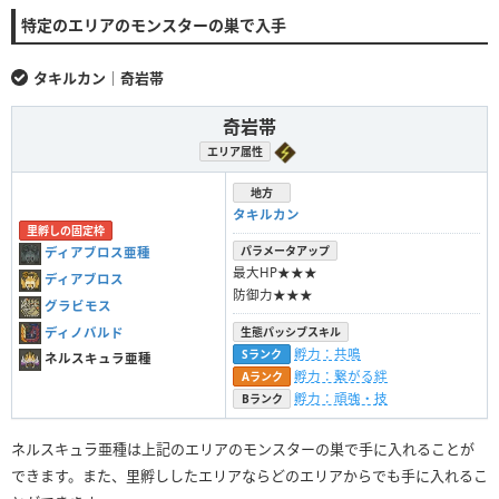
特定のエリアのモンスターの巣で入手
タキルカン｜奇岩帯
奇岩帯
エリア属性
地方
タキルカン
里孵しの固定枠
パラメータアップ
ディアブロス亜種
最大HP★★★
ディアブロス
防御力★★★
グラビモス
ディノバルド
生態パッシブスキル
孵力：共鳴
Sランク
ネルスキュラ亜種
孵力：繋がる絆
Aランク
孵力：頑強・技
Bランク
ネルスキュラ亜種は上記のエリアのモンスターの巣で手に入れることが
できます。また、里孵ししたエリアならどのエリアからでも手に入れるこ