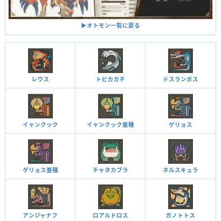
▶︎オトモン一覧に戻る
レウス
トビカガチ
ドスランポス
イャンクック
イャンクック亜種
ゲリョス
ゲリョス亜種
チャタカブラ
ネルスキュラ
アンジャナフ
ロアルドロス
ガノトトス