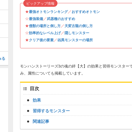
ピックアップ情報
★
／
最強オトモンランキング
おすすめオトモン
☆
／
最強装備
武器種のおすすめ
★
／
侵獣の場所と倒し方
天変古龍の倒し方
☆
／
効率的なレベル上げ
隠しモンスター
★
／
クリア後の要素
凶異モンスターの場所
みる
モンハンストーリーズ3の魂の絆【大】の効果と習得モンスターです
み、属性についても掲載しています。
目次
効果
習得するモンスター
関連記事