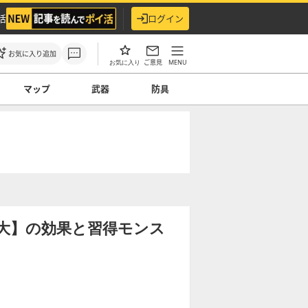
活
ログイン
お気に入り追加
ご意見
MENU
お気に入り
マップ
武器
防具
大】の効果と習得モンス