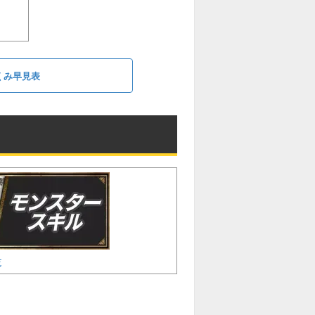
くみ早見表
覧