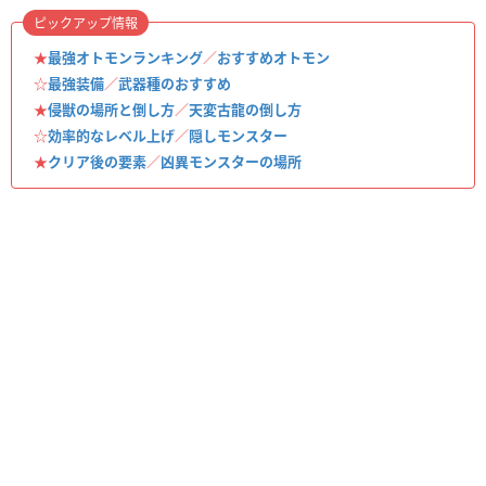
ピックアップ情報
★
最強オトモンランキング
／
おすすめオトモン
☆
最強装備
／
武器種のおすすめ
★
侵獣の場所と倒し方
／
天変古龍の倒し方
☆
効率的なレベル上げ
／
隠しモンスター
★
クリア後の要素
／
凶異モンスターの場所