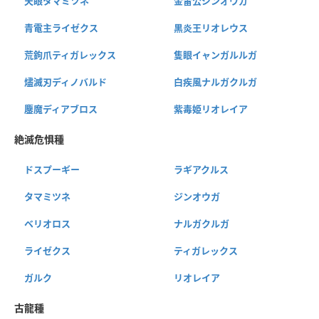
天眼タマミツネ
金雷公ジンオウガ
青電主ライゼクス
黒炎王リオレウス
荒鉤爪ティガレックス
隻眼イャンガルルガ
燼滅刃ディノバルド
白疾風ナルガクルガ
鏖魔ディアブロス
紫毒姫リオレイア
絶滅危惧種
ドスプーギー
ラギアクルス
タマミツネ
ジンオウガ
ベリオロス
ナルガクルガ
ライゼクス
ティガレックス
ガルク
リオレイア
古龍種