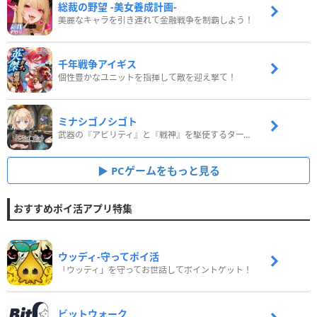
総裁の野望 -美女養成計画-
美麗なキャラを引き連れて金融戦争を制覇しよう！
千年戦争アイギス
個性豊かなユニットを指揮して敵を迎え撃て！
ミナシゴノシゴト
武器の『アビリティ』と『戦神』を駆使するターン制コマンドバトルRPG！
PCゲームをもっと見る
おすすめポイ活アプリ特集
ウッディ‐守ってポイ活
「ウッディ」を守ってお世話してポイントゲット！
ビットウォーク