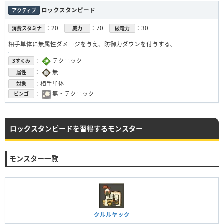
ロックスタンピード
アクティブ
：20
：70
：30
消費スタミナ
威力
破竜力
相手単体に無属性ダメージを与え、防御力ダウンを付与する。
：
テクニック
3すくみ
：
無
属性
：相手単体
対象
：
無・テクニック
ビンゴ
ロックスタンピードを習得するモンスター
モンスター一覧
クルルヤック