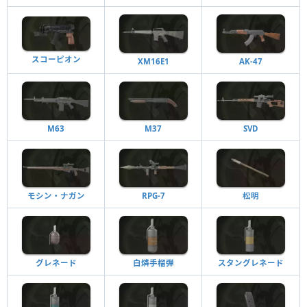
スコーピオン
XM16E1
AK-47
M63
M37
SVD
モシン・ナガン
RPG-7
松明
グレネード
白燐手榴弾
スタングレネード