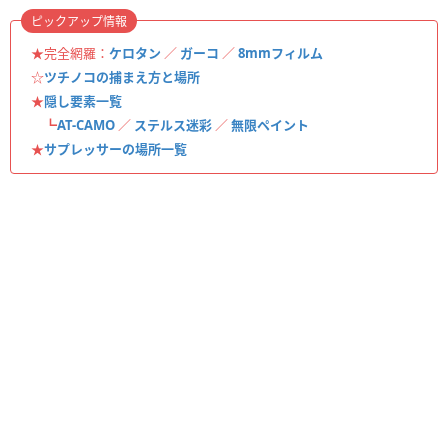
ピックアップ情報
★完全網羅：
ケロタン
／
ガーコ
／
8mmフィルム
☆
ツチノコの捕まえ方と場所
★
隠し要素一覧
┗
AT-CAMO
／
ステルス迷彩
／
無限ペイント
★
サプレッサーの場所一覧