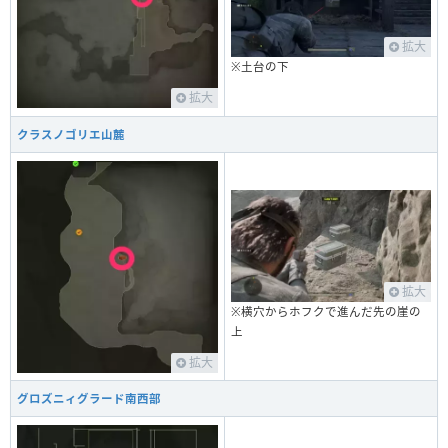
拡大
※土台の下
拡大
クラスノゴリエ山麓
拡大
※横穴からホフクで進んだ先の崖の
上
拡大
グロズニィグラード南西部