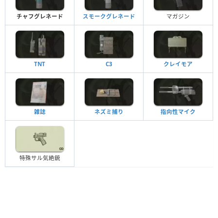
チャフグレネード
スモークグレネード
マガジン
TNT
C3
クレイモア
雑誌
ネズミ捕り
指向性マイク
特殊サル気絶銃