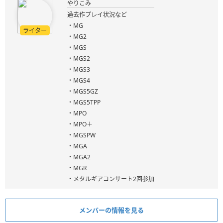
やりこみ
過去作プレイ状況など
・MG
ライター
・MG2
・MGS
・MGS2
・MGS3
・MGS4
・MGS5GZ
・MGS5TPP
・MPO
・MPO＋
・MGSPW
・MGA
・MGA2
・MGR
・メタルギアコンサート2回参加
メンバーの情報を見る