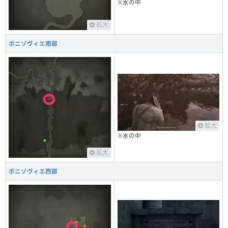
※水の中
拡大
ポニゾヴィエ南部
拡大
※水の中
拡大
ポニゾヴィエ西部