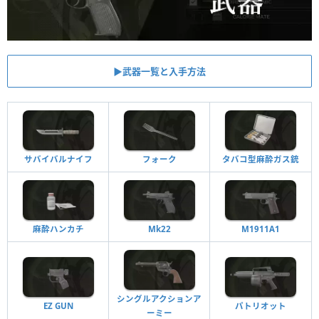
▶︎武器一覧と入手方法
サバイバルナイフ
フォーク
タバコ型麻酔ガス銃
麻酔ハンカチ
Mk22
M1911A1
シングルアクションア
EZ GUN
パトリオット
ーミー