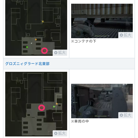
拡大
※コンテナの下
拡大
グロズニィグラード北東部
拡大
※車両の中
拡大