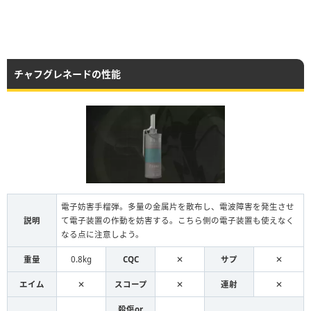
チャフグレネードの性能
電子妨害手榴弾。多量の金属片を散布し、電波障害を発生させ
説明
て電子装置の作動を妨害する。こちら側の電子装置も使えなく
なる点に注意しよう。
重量
0.8kg
CQC
✕
サプ
✕
エイム
✕
スコープ
✕
連射
✕
殺傷or