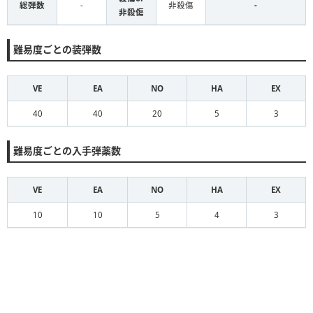
総弾数
-
非殺傷
-
非殺傷
難易度ごとの装弾数
VE
EA
NO
HA
EX
40
40
20
5
3
難易度ごとの入手弾薬数
VE
EA
NO
HA
EX
10
10
5
4
3