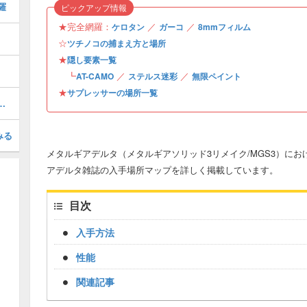
羅
ピックアップ情報
★完全網羅：
／
／
ケロタン
ガーコ
8mmフィルム
☆
ツチノコの捕まえ方と場所
★
隠し要素一覧
┗
／
／
AT-CAMO
ステルス迷彩
無限ペイント
★
サプレッサーの場所一覧
ストクレバスのマップ攻略
みる
メタルギアデルタ（メタルギアソリッド3リメイク/MGS3）に
アデルタ雑誌の入手場所マップを詳しく掲載しています。
目次
入手方法
性能
関連記事