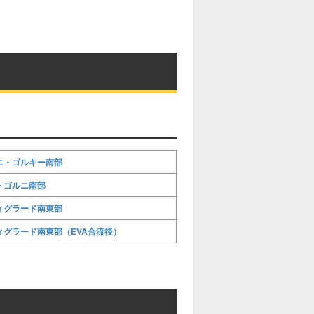
M
u
t
e
ニ・ゴルキー南部
トゴルニ南部
ィグラード南東部
ィグラード南東部（EVA合流後）