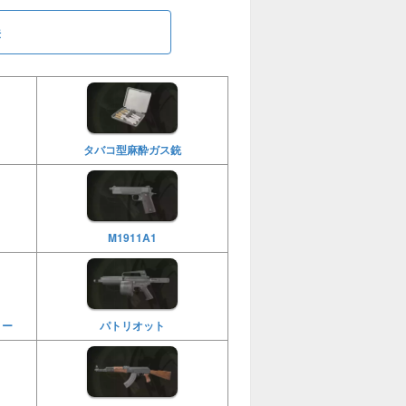
法
タバコ型麻酔ガス銃
M1911A1
ミー
パトリオット