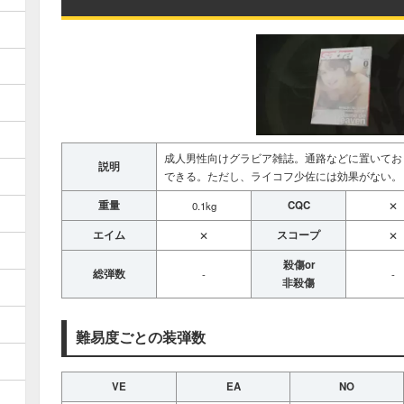
成人男性向けグラビア雑誌。通路などに置いてお
説明
できる。ただし、ライコフ少佐には効果がない。
重量
CQC
0.1kg
✕
エイム
スコープ
✕
✕
殺傷or
総弾数
-
-
非殺傷
難易度ごとの装弾数
VE
EA
NO