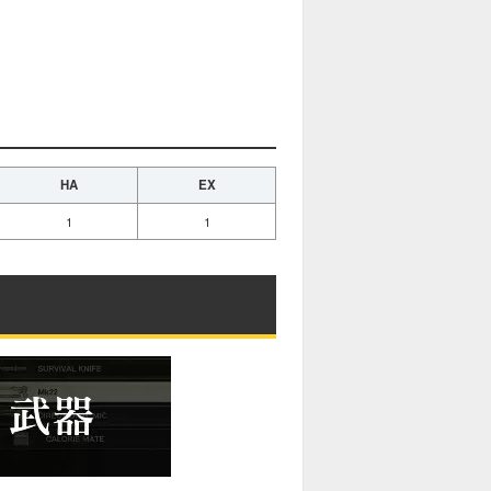
HA
EX
1
1