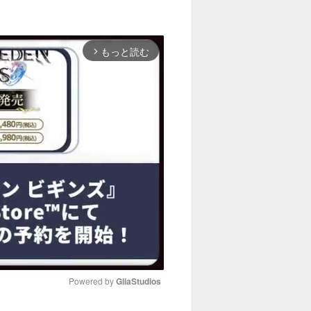
もっと読む
arrow_forward_ios
Powered by 
GliaStudios