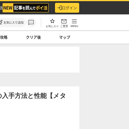
活
ログイン
お気に入り追加
ご意見
MENU
お気に入り
ス攻略
クリア後
マップ
の入手方法と性能【メタ