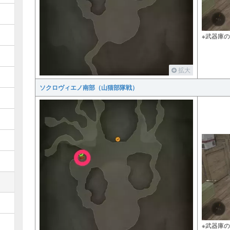
※武器庫
拡大
ソクロヴィエノ南部（山猫部隊戦）
※武器庫