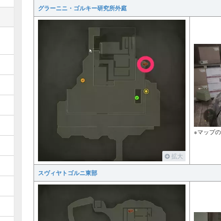
グラーニニ・ゴルキー研究所外庭
※マップ
拡大
スヴィヤトゴルニ東部