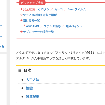
ピックアップ情報
★完全網羅：
／
／
ケロタン
ガーコ
8mmフィルム
☆
ツチノコの捕まえ方と場所
★
隠し要素一覧
略・ケロタンとガーコの場所
┗
／
／
AT-CAMO
ステルス迷彩
無限ペイント
★
サプレッサーの場所一覧
ラートのやり方と確認方法
みる
メタルギアデルタ（メタルギアソリッド3リメイク/MGS3）にお
デルタTNTの入手場所マップを詳しく掲載しています。
目次
入手方法
性能
関連記事