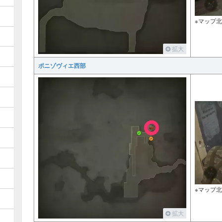
※マップ
拡大
ポニゾヴィエ西部
※マップ
拡大