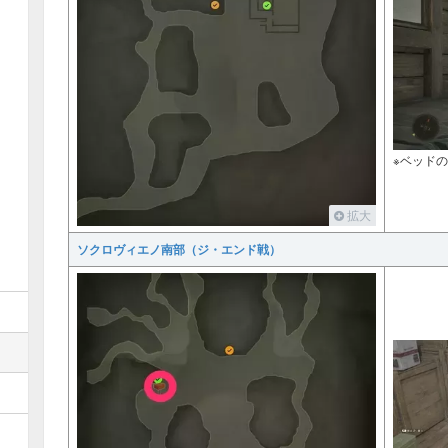
※ベッド
拡大
ソクロヴィエノ南部（ジ・エンド戦）