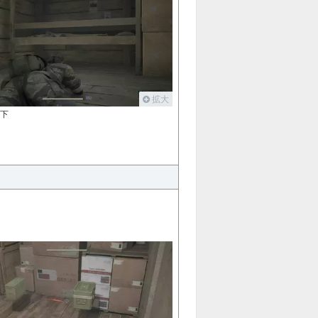
拡大
の下