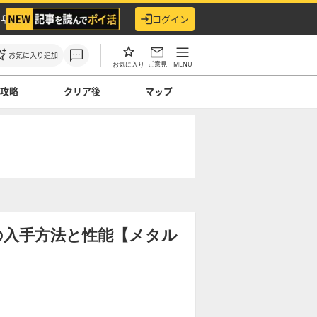
活
ログイン
お気に入り追加
ご意見
MENU
お気に入り
ス攻略
クリア後
マップ
の入手方法と性能【メタル