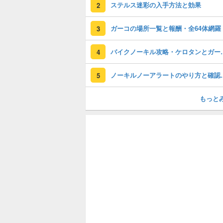
ステルス迷彩の入手方法と効果
2
ガーコの場所一覧と報酬・全64体網羅
3
バイクノーキル攻
4
ノーキルノーア
5
もっと