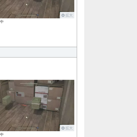
拡大
の中
拡大
の中