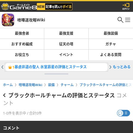
喧嘩道攻略Wiki
最強舎弟
最強支援
最強装備
おすすめ編成
征天の塔
ガチャ
お役立ち
イベント
よくある質問
暴虐非道の聖人 氷室昴星の評価とステータス
もっとみる
黙示録の
1
2
ホーム
喧嘩道攻略Wiki
装備
チャーム
ブラックホールチャームの評価とス
ブラックホールチャームの評価とステータス
コメ
ント
0
1-0件を表示中 / 合計0件
コメント