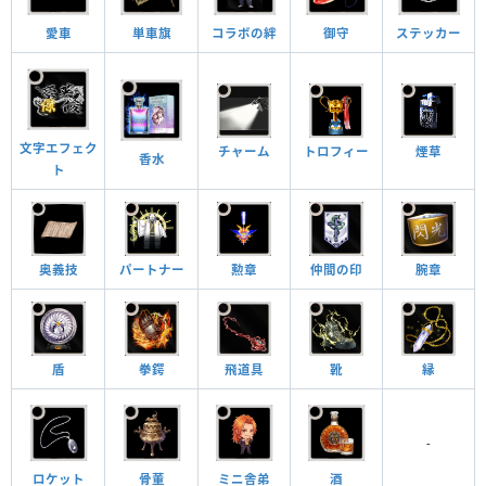
愛車
単車旗
コラボの絆
御守
ステッカー
文字エフェク
チャーム
トロフィー
煙草
香水
ト
奥義技
パートナー
勲章
仲間の印
腕章
縁
飛道具
盾
拳鍔
靴
-
ロケット
骨董
ミニ舎弟
酒