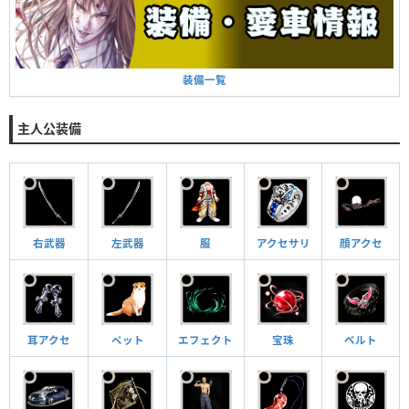
装備一覧
主人公装備
右武器
左武器
服
アクセサリ
顔アクセ
耳アクセ
ペット
エフェクト
宝珠
ベルト