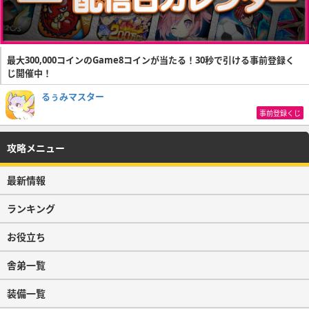
最大300,000コインのGame8コインが当たる！30秒で引ける事前登録く
じ開催中！
るぅみマスター
事前登録くじ
攻略メニュー
最新情報
ランキング
お役立ち
舎弟一覧
装備一覧