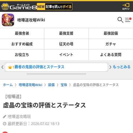
喧嘩道攻略Wiki
最強舎弟
最強支援
最強装備
おすすめ編成
征天の塔
ガチャ
お役立ち
イベント
よくある質問
覇者の鬼面の評価とステータス
もっとみる
黙示録の
1
2
ホーム
喧嘩道攻略Wiki
装備
宝珠
虚晶の宝珠の評価とステータス
【喧嘩道】
虚晶の宝珠の評価とステータス
喧嘩道攻略班
最終更新日：2026.07.02 18:13