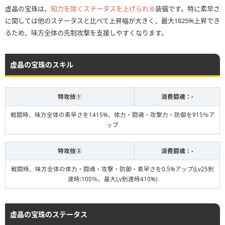
虚晶の宝珠は、
知力を除くステータスを上げられる
装備です。特に素早さ
に関しては他のステータスと比べて上昇幅が大きく、最大1825%上昇でき
るため、味方全体の先制攻撃を支援しやすくなります。
虚晶の宝珠のスキル
特攻技①
消費闘魂：-
戦闘時、味方全体の素早さを1415%、体力・闘魂・攻撃力・防御を915％ア
ップ
特攻技②
消費闘魂：-
戦闘時、味方全体の体力・闘魂・攻撃・防御・素早さを0.5%アップ(Lv25到
達時:100％、最大Lv到達時410%)
虚晶の宝珠のステータス