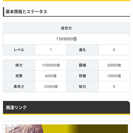
基本情報とステータス
総合力
1569000億
レベル
1
進化
0
体力
1500000億
闘魂
30000億
攻撃
4000億
防御
10000億
素早さ
25000億
知力
0
関連リンク