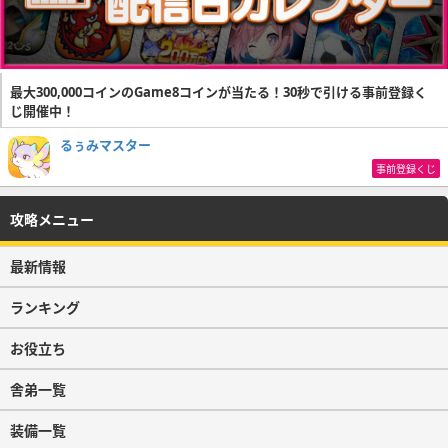
最大300,000コインのGame8コインが当たる！30秒で引ける事前登録く
じ開催中！
るぅみマスター
事前登録くじ
攻略メニュー
最新情報
ランキング
お役立ち
舎弟一覧
装備一覧