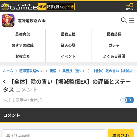
喧嘩道攻略Wiki
最強舎弟
最強支援
最強装備
おすすめ編成
征天の塔
ガチャ
お役立ち
イベント
よくある質問
ホーム
喧嘩道攻略Wiki
装備
奥義技（誓い）
【全体】陰の誓い【壊滅裂傷
【全体】陰の誓い【壊滅裂傷EX】の評価とステー
タス
コメント
0
1-0件を表示中 / 合計0件
コメント
書き込む