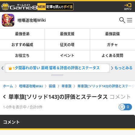
喧嘩道攻略Wiki
最強舎弟
最強支援
最強装備
おすすめ編成
征天の塔
ガチャ
お役立ち
イベント
よくある質問
夕間暮れの誓い 韮崎 響希＆詩音の評価とステータス
もっとみる
1
ホーム
喧嘩道攻略Wiki
装備
単車旗
単車旗[ソリッド143]の評価とステー
単車旗[ソリッド143]の評価とステータス
コメント
0
1-0件を表示中 / 合計0件
コメント