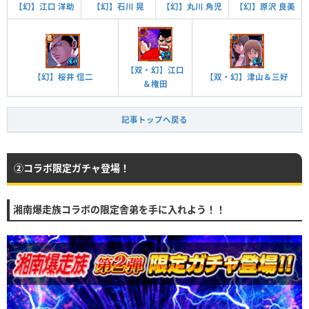
【幻】江口 洋助
【幻】石川 晃
【幻】丸川 角児
【幻】原沢 良美
【双・幻】江口
【幻】桜井 信二
【双・幻】津山＆三好
＆権田
記事トップへ戻る
②コラボ限定ガチャ登場！
湘南爆走族コラボの限定舎弟を手に入れよう！！