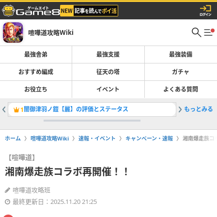
喧嘩道攻略Wiki
最強舎弟
最強支援
最強装備
おすすめ編成
征天の塔
ガチャ
お役立ち
イベント
よくある質問
闇御津羽ノ鎧【麗】の評価とステータス
もっとみる
ケンカー
1
2
ホーム
喧嘩道攻略Wiki
速報・イベント
キャンペーン・速報
湘南爆走族コ
【喧嘩道】
湘南爆走族コラボ再開催！！
喧嘩道攻略班
最終更新日：2025.11.20 21:25