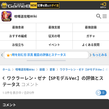
喧嘩道攻略Wiki
最強舎弟
最強支援
最強装備
おすすめ編成
征天の塔
ガチャ
お役立ち
イベント
よくある質問
時を刻む刃 宗真 龍臣の評価とステータス
もっとみる
裂空裁刀
1
2
ホーム
喧嘩道攻略Wiki
装備
愛車
ワクラーレン・ゼナ【SPモデルVer.】
ワクラーレン・ゼナ【SPモデルVer.】の評価とス
テータス
コメント
0
1-0件を表示中 / 合計0件
コメント