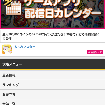
最大300,000コインのGame8コインが当たる！30秒で引ける事前登録く
じ開催中！
るぅみマスター
事前登録くじ
攻略メニュー
最新情報
ランキング
お役立ち
舎弟一覧