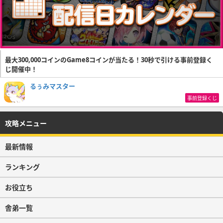
最大300,000コインのGame8コインが当たる！30秒で引ける事前登録く
じ開催中！
るぅみマスター
事前登録くじ
攻略メニュー
最新情報
ランキング
お役立ち
舎弟一覧