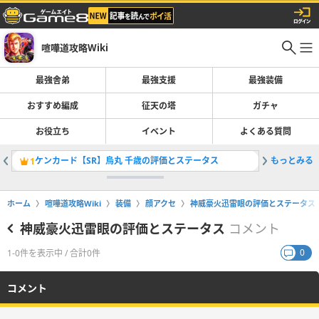
喧嘩道攻略Wiki
最強舎弟
最強支援
最強装備
おすすめ編成
征天の塔
ガチャ
お役立ち
イベント
よくある質問
ケンカード【SR】烏丸 千歳の評価とステータス
もっとみる
雷電の腕
1
2
ホーム
喧嘩道攻略Wiki
装備
顔アクセ
神威豪火迅雷眼の評価とステータス
神威豪火迅雷眼の評価とステータス
コメント
0
1-0件を表示中 / 合計0件
コメント