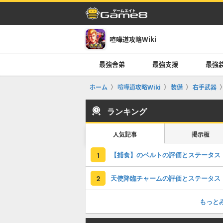
喧嘩道攻略Wiki
最強舎弟
最強支援
最強
ホーム
喧嘩道攻略Wiki
装備
右手武器
ランキング
人気記事
掲示板
【捕食】のベルトの評価とステータス
1
天使降臨チャームの評価とステータス
2
もっと