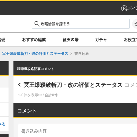
ポイ
装備
おすすめ編成
征天の塔
ガチャ
お役立
冥王爆殺破斬刀・改の評価とステータス
書き込み
喧嘩道攻略記事コメント
コメ
冥王爆殺破斬刀・改の評価とステータス
1-0件を表示中 / 合計0件
コメント
みる