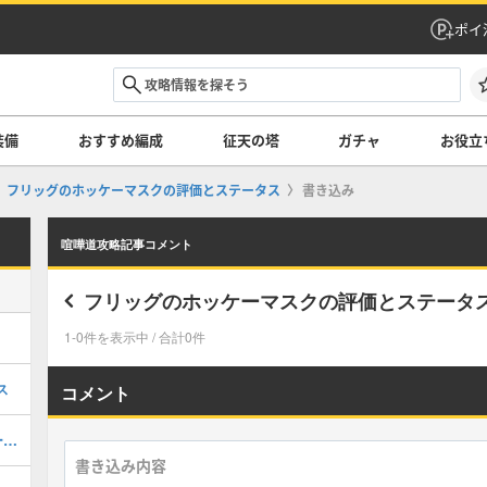
ポイ
装備
おすすめ編成
征天の塔
ガチャ
お役立
フリッグのホッケーマスクの評価とステータス
書き込み
喧嘩道攻略記事コメント
フリッグのホッケーマスクの評価とステータ
1-0件を表示中 / 合計0件
ス
コメント
荒れ狂う闘氣 韮崎 詩音の評価とステータス