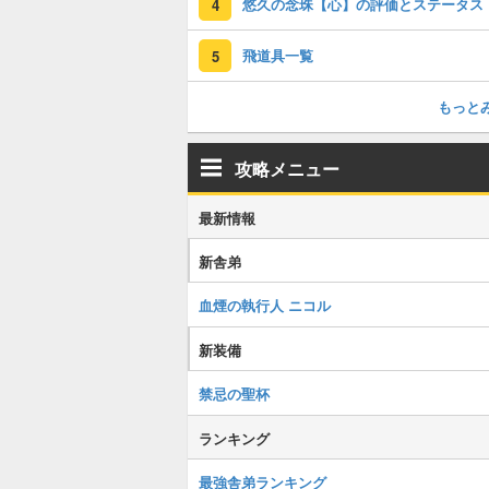
悠久の念珠【心】の評価とステータス
4
飛道具一覧
5
もっと
攻略メニュー
最新情報
新舎弟
血煙の執行人 ニコル
新装備
禁忌の聖杯
ランキング
最強舎弟ランキング