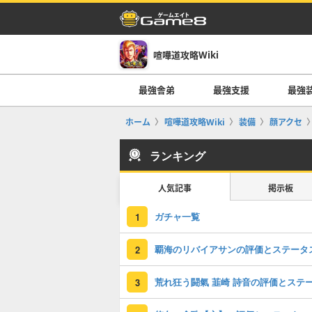
喧嘩道攻略Wiki
最強舎弟
最強支援
最強
ホーム
喧嘩道攻略Wiki
装備
顔アクセ
ランキング
人気記事
掲示板
ガチャ一覧
1
覇海のリバイアサンの評価とステータ
2
3