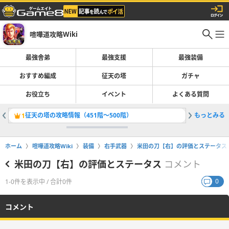
喧嘩道攻略Wiki
最強舎弟
最強支援
最強装備
おすすめ編成
征天の塔
ガチャ
お役立ち
イベント
よくある質問
征天の塔の攻略情報（451階〜500階）
もっとみる
邪神アイ
1
2
ホーム
喧嘩道攻略Wiki
装備
右手武器
米田の刀【右】の評価とステータス
米田の刀【右】の評価とステータス
コメント
0
1-0件を表示中 / 合計0件
コメント