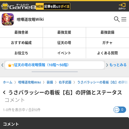
喧嘩道攻略Wiki
最強舎弟
最強支援
最強装備
おすすめ編成
征天の塔
ガチャ
お役立ち
イベント
よくある質問
征天の塔の攻略情報（10階〜50階）
もっとみる
獅子の休
1
2
ホーム
喧嘩道攻略Wiki
装備
右手武器
うさバラッシーの看板【右】の評価
うさバラッシーの看板【右】の評価とステータス
コメント
0
1-0件を表示中 / 合計0件
コメント