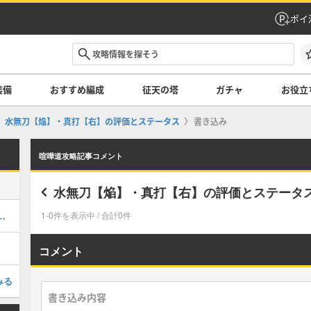
ポイ
装備
おすすめ編成
征天の塔
ガチャ
お役立
水無刀【焔】・真打【右】の評価とステータス
書き込み
喧嘩道攻略記事コメント
水無刀【焔】・真打【右】の評価とステータ
ノッコン寺田の評価とステータス
1-0件を表示中 / 合計0件
コメント
みる