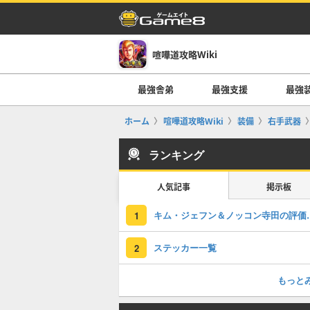
喧嘩道攻略Wiki
最強舎弟
最強支援
最強
ホーム
喧嘩道攻略Wiki
装備
右手武器
ランキング
人気記事
掲示板
キム・ジェフン＆
1
ステッカー一覧
2
もっと