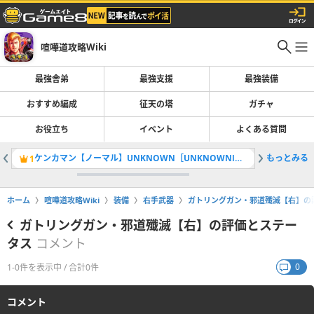
喧嘩道攻略Wiki
最強舎弟
最強支援
最強装備
おすすめ編成
征天の塔
ガチャ
お役立ち
イベント
よくある質問
ケンカマン【ノーマル】UNKNOWN［UNKNOWNⅠ］の評価とステータス
もっとみる
藤華衿飾
1
2
ホーム
喧嘩道攻略Wiki
装備
右手武器
ガトリングガン・邪道殲滅【右】の
ガトリングガン・邪道殲滅【右】の評価とステー
タス
コメント
0
1-0件を表示中 / 合計0件
コメント