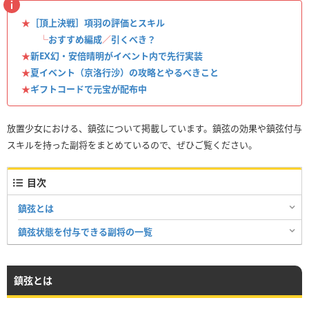
★
［頂上決戦］項羽の評価とスキル
└
おすすめ編成
／
引くべき？
★
新EX幻・安倍晴明がイベント内で先行実装
★
夏イベント（京洛行沙）の攻略とやるべきこと
★
ギフトコードで元宝が配布中
放置少女における、鎮弦について掲載しています。鎮弦の効果や鎮弦付与
スキルを持った副将をまとめているので、ぜひご覧ください。
目次
鎮弦とは
鎮弦状態を付与できる副将の一覧
鎮弦とは