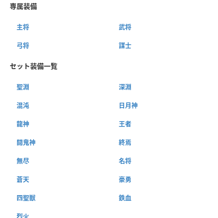
専属装備
主将
武将
弓将
謀士
セット装備一覧
聖淵
深淵
混沌
日月神
龍神
王者
闘鬼神
終焉
無尽
名将
蒼天
豪勇
四聖獣
鉄血
烈火