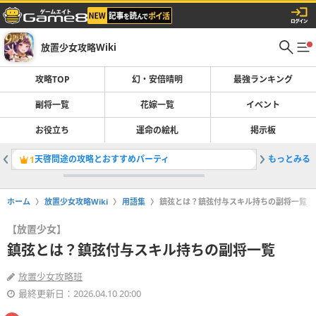
放置少女攻略Wiki
攻略TOP
幻・安倍晴明
最強ランキング
副将一覧
花嫁一覧
イベント
お役立ち
運命の絵札
掲示板
天啓問途の攻略とおすすめパーティ
もっとみる
ギフトコ
1
2
ホーム
放置少女攻略Wiki
用語集
鎮弦とは？鎮弦付与スキル持ちの副将一覧
【放置少女】
鎮弦とは？鎮弦付与スキル持ちの副将一覧
放置少女攻略班
最終更新日：2026.04.10 20:00