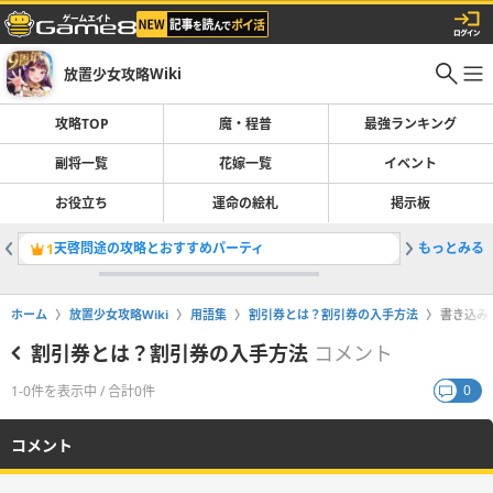
放置少女攻略Wiki
攻略TOP
魔・程普
最強ランキング
副将一覧
花嫁一覧
イベント
お役立ち
運命の絵札
掲示板
天啓問途の攻略とおすすめパーティ
もっとみる
魔・程普
1
2
ホーム
放置少女攻略Wiki
用語集
割引券とは？割引券の入手方法
書き込み
割引券とは？割引券の入手方法
コメント
0
1-0件を表示中 / 合計0件
コメント