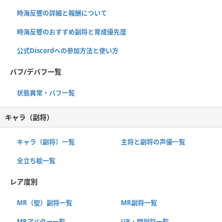
時海反響の詳細と報酬について
時海反響のおすすめ副将と育成優先度
公式Discordへの参加方法と使い方
バフ/デバフ一覧
状態異常・バフ一覧
キャラ（副将）
キャラ（副将）一覧
主将と副将の声優一覧
全立ち絵一覧
レア度別
MR（聖）副将一覧
MR副将一覧
MRアバター一覧
UR・閃副将一覧