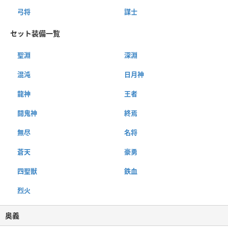
弓将
謀士
セット装備一覧
聖淵
深淵
混沌
日月神
龍神
王者
闘鬼神
終焉
無尽
名将
蒼天
豪勇
四聖獣
鉄血
烈火
奥義