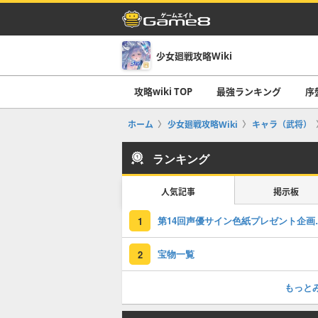
少女廻戦攻略Wiki
攻略wiki TOP
最強ランキング
序
ホーム
少女廻戦攻略Wiki
キャラ（武将）
ランキング
人気記事
掲示板
第14回声優
1
宝物一覧
2
もっと