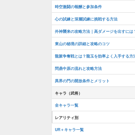
時空激闘の報酬と参加条件
心の試練と深層試練に挑戦する方法
外神襲来の攻略方法｜高ダメージを出すには
東山の秘境の詳細と攻略のコツ
龍脈争奪戦とは？龍玉を効率よく入手する方
問鼎中原の流れと攻略方法
異界の門の開放条件とメリット
キャラ（武将）
全キャラ一覧
レアリティ別
UR＋キャラ一覧