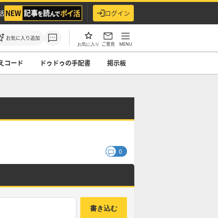
活
ログイン
お気に入り追加
ご意見
MENU
お気に入り
えコード
ドゥドゥの手配書
掲示板
0
書き込む