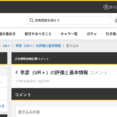
ポイ
盤の進め方
毎日やるべきこと
キャラ一覧
ガチャ
引き換
UR＋
李彦（UR＋）の評価と基本情報
書き込み
少女廻戦攻略記事コメント
コメント
李彦（UR＋）の評価と基本情報
サイン色紙プレゼント企画開催！
1-0件を表示中 / 合計0件
コメント
みる