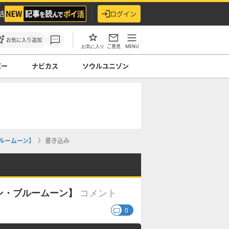
活
ログイン
お気に入り追加
ご意見
MENU
お気に入り
バー
ナビカス
ソウルユニゾン
ルームーン】
書き込み
コメント
ン・ブルームーン】
0