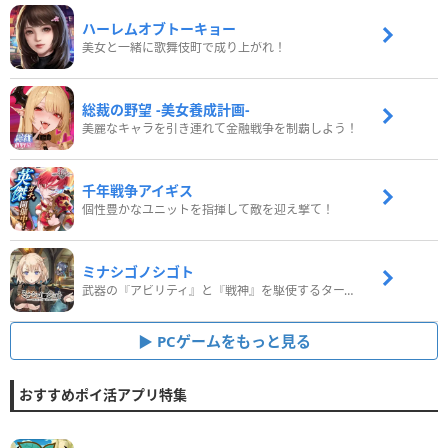
ハーレムオブトーキョー
美女と一緒に歌舞伎町で成り上がれ！
総裁の野望 -美女養成計画-
美麗なキャラを引き連れて金融戦争を制覇しよう！
千年戦争アイギス
個性豊かなユニットを指揮して敵を迎え撃て！
ミナシゴノシゴト
武器の『アビリティ』と『戦神』を駆使するターン制コマンドバトルRPG！
PCゲームをもっと見る
おすすめポイ活アプリ特集