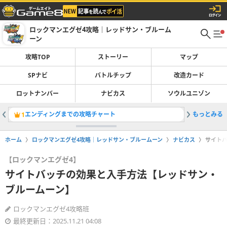
ロックマンエグゼ4攻略｜レッドサン・ブルーム
ーン
攻略TOP
ストーリー
マップ
SPナビ
バトルチップ
改造カード
ロットナンバー
ナビカス
ソウルユニゾン
エンディングまでの攻略チャート
もっとみる
ヒートブ
1
2
ホーム
ロックマンエグゼ4攻略｜レッドサン・ブルームーン
ナビカス
サイト
【ロックマンエグゼ4】
サイトバッチの効果と入手方法【レッドサン・
ブルームーン】
ロックマンエグゼ4攻略班
最終更新日：2025.11.21 04:08