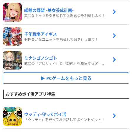
総裁の野望 -美女養成計画-
美麗なキャラを引き連れて金融戦争を制覇しよう！
千年戦争アイギス
個性豊かなユニットを指揮して敵を迎え撃て！
ミナシゴノシゴト
武器の『アビリティ』と『戦神』を駆使するターン制コマンドバトルRPG！
PCゲームをもっと見る
おすすめポイ活アプリ特集
ウッディ‐守ってポイ活
「ウッディ」を守ってお世話してポイントゲット！