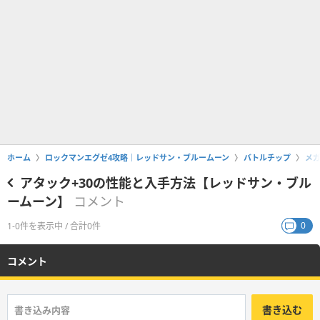
ホーム
ロックマンエグゼ4攻略｜レッドサン・ブルームーン
バトルチップ
メ
アタック+30の性能と入手方法【レッドサン・ブル
ームーン】
コメント
0
1-0件を表示中 / 合計0件
コメント
書き込む