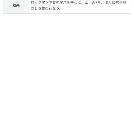
ロックマンの右のマスを中心に、上下3パネルぶんに吹き飛
効果
ばし攻撃を行なう。