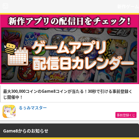
新作ゲーム
最大300,000コインのGame8コインが当たる！30秒で引ける事前登録く
じ開催中！
るぅみマスター
事前登録くじ
Game8からのお知らせ