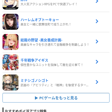
大人気アクションRPGをPCで快適プレイ！
ハーレムオブトーキョー
美女と一緒に歌舞伎町で成り上がれ！
総裁の野望 -美女養成計画-
美麗なキャラを引き連れて金融戦争を制覇しよう！
千年戦争アイギス
個性豊かなユニットを指揮して敵を迎え撃て！
ミナシゴノシゴト
武器の『アビリティ』と『戦神』を駆使するターン制コマンドバトルRPG！
PCゲームをもっと見る
おすすめポイ活アプリ特集