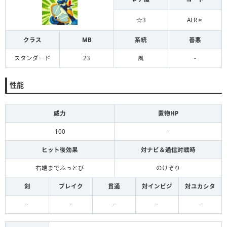
☆3
ALR＊
クラス
MB
系統
善悪
スタンダード
23
風
-
性能
威力
置物HP
100
-
ヒット後効果
対ナビ＆通信対戦時
右端までふっとび
のけぞり
剣
ブレイク
貫通
対インビジ
対ユカシタ
-
-
-
-
-