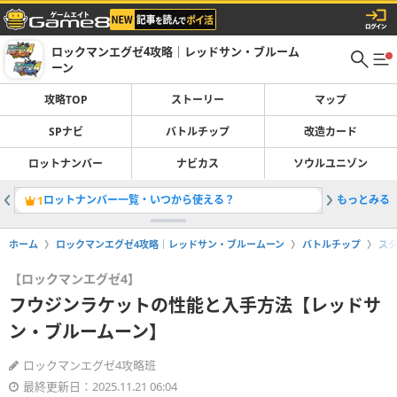
ロックマンエグゼ4攻略｜レッドサン・ブルーム
ーン
攻略TOP
ストーリー
マップ
SPナビ
バトルチップ
改造カード
ロットナンバー
ナビカス
ソウルユニゾン
ロットナンバー一覧・いつから使える？
もっとみる
1
ホーム
ロックマンエグゼ4攻略｜レッドサン・ブルームーン
バトルチップ
ス
【ロックマンエグゼ4】
フウジンラケットの性能と入手方法【レッドサ
ン・ブルームーン】
ロックマンエグゼ4攻略班
最終更新日：2025.11.21 06:04