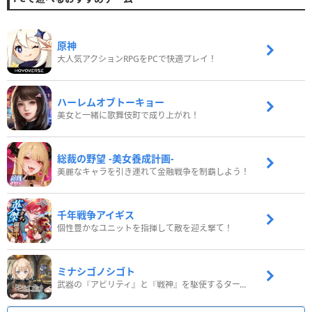
原神
大人気アクションRPGをPCで快適プレイ！
ハーレムオブトーキョー
美女と一緒に歌舞伎町で成り上がれ！
総裁の野望 -美女養成計画-
美麗なキャラを引き連れて金融戦争を制覇しよう！
千年戦争アイギス
個性豊かなユニットを指揮して敵を迎え撃て！
ミナシゴノシゴト
武器の『アビリティ』と『戦神』を駆使するターン制コマンドバトルRPG！