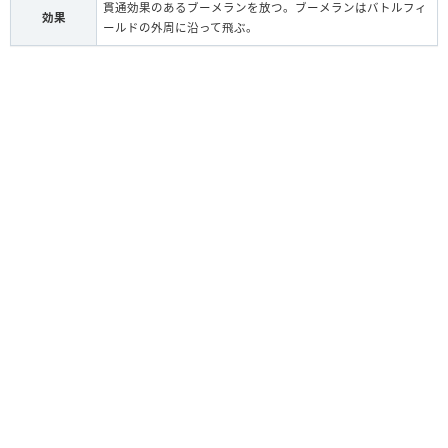
貫通効果のあるブーメランを放つ。ブーメランはバトルフィ
効果
ールドの外周に沿って飛ぶ。