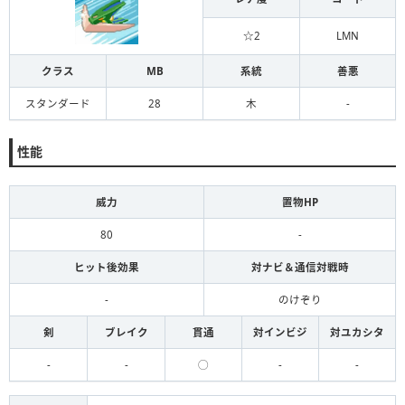
☆2
LMN
クラス
MB
系統
善悪
スタンダード
28
木
-
性能
威力
置物HP
80
-
ヒット後効果
対ナビ＆通信対戦時
-
のけぞり
剣
ブレイク
貫通
対インビジ
対ユカシタ
-
-
◯
-
-