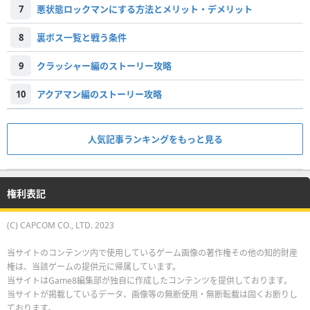
7
悪状態ロックマンにする方法とメリット・デメリット
8
裏ボス一覧と戦う条件
9
クラッシャー編のストーリー攻略
10
アクアマン編のストーリー攻略
人気記事ランキングをもっと見る
権利表記
(C) CAPCOM CO., LTD. 2023
当サイトのコンテンツ内で使用しているゲーム画像の著作権その他の知的財産
権は、当該ゲームの提供元に帰属しています。
当サイトはGame8編集部が独自に作成したコンテンツを提供しております。
当サイトが掲載しているデータ、画像等の無断使用・無断転載は固くお断りし
ております。