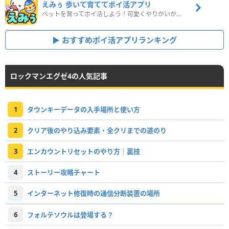
えみぅ 歩いて育ててポイ活アプリ
ペットを育ってポイ活しよう！可愛くやりがいがある新感覚アプリ
おすすめポイ活アプリランキング
ロックマンエグゼ4の人気記事
1
タウンキーデータの入手場所と使い方
2
クリア後のやり込み要素・全クリまでの道のり
3
エンカウントリセットのやり方｜裏技
4
ストーリー攻略チャート
5
インターネット修復時の通信分断装置の場所
6
フォルテソウルは登場する？