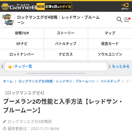
ロックマンエグゼ4攻略｜レッドサン・ブルーム
ーン
攻略TOP
ストーリー
マップ
SPナビ
バトルチップ
改造カード
ロットナンバー
ナビカス
ソウルユニゾン
チップ一覧
もっとみる
裏ボス一
1
2
ホーム
ロックマンエグゼ4攻略｜レッドサン・ブルームーン
バトルチップ
ス
【ロックマンエグゼ4】
ブーメラン2の性能と入手方法【レッドサン・
ブルームーン】
ロックマンエグゼ4攻略班
最終更新日：2025.11.21 06:04