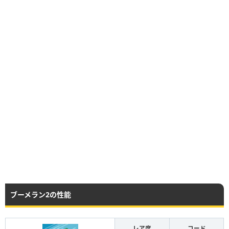
ブーメラン2の性能
レア度
コード