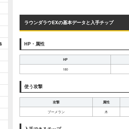
ラウンダラウEXの基本データと入手チップ
HP・属性
略
HP
180
使う攻撃
攻撃
属性
ブーメラン
木
入手できるチップ