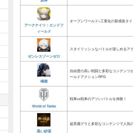
原神
オープンワールド×工業化の新感覚タイ
アークナイツ：エンドフ
ィールド
スタイリッシュなバトルが楽しめるアク
ゼンレスゾーンゼロ
自由度の高い戦闘と多彩なコンテンツ
ールドアクションRPG
鳴潮
戦車vs戦車のアツいバトルを体験！
World of Tanks
超美麗グラと多彩なコンテンツで人気の
黒い砂漠