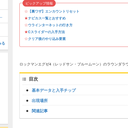
ピックアップ情報
☆
【裏ワザ】エンカウントリセット
ーナメント優勝までの攻略チャート
★
ナビカス一覧とおすすめ
☆
ウラインターネットの行き方
★
Cスライダーの入手方法
☆
クリア後のやり込み要素
みる
ロックマンエグゼ4（レッドサン・ブルームーン）のラウンダラ
目次
基本データと入手チップ
出現場所
関連記事