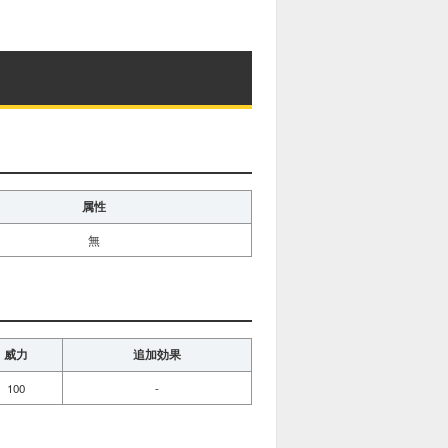
属性
無
威力
追加効果
100
-