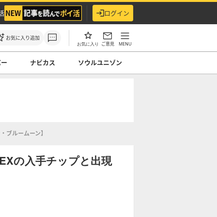
活
ログイン
お気に入り追加
ご意見
MENU
お気に入り
バー
ナビカス
ソウルユニゾン
ン・ブルームーン】
EXの入手チップと出現