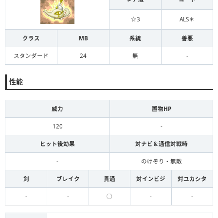
☆3
ALS＊
クラス
MB
系統
善悪
スタンダード
24
無
-
性能
威力
置物HP
120
-
ヒット後効果
対ナビ＆通信対戦時
-
のけぞり・無敵
剣
ブレイク
貫通
対インビジ
対ユカシタ
-
-
◯
-
-