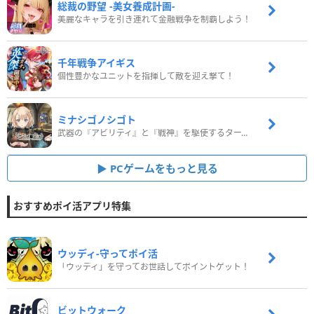
総裁の野望 -美女養成計画-
美麗なキャラを引き連れて金融戦争を制覇しよう！
千年戦争アイギス
個性豊かなユニットを指揮して敵を迎え撃て！
ミナシゴノシゴト
武器の『アビリティ』と『戦神』を駆使するターン制コマンドバトルRPG！
PCゲームをもっと見る
おすすめポイ活アプリ特集
ウッディ‐守ってポイ活
「ウッディ」を守ってお世話してポイントゲット！
ビットウォーク