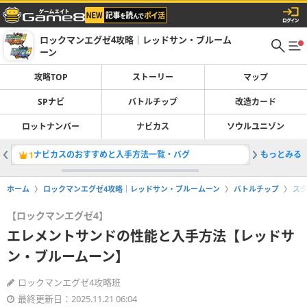
ロックマンエグゼ4攻略｜レッドサン・ブルーム
ーン
攻略TOP
ストーリー
マップ
SPナビ
バトルチップ
改造カード
ロットナンバー
ナビカス
ソウルユニゾン
ナビカスのおすすめと入手方法一覧・バグ
もっとみる
ウライン
1
2
ホーム
ロックマンエグゼ4攻略｜レッドサン・ブルームーン
バトルチップ
ス
【ロックマンエグゼ4】
エレメントサンドの性能と入手方法【レッドサ
ン・ブルームーン】
ロックマンエグゼ4攻略班
最終更新日：2025.11.21 06:04